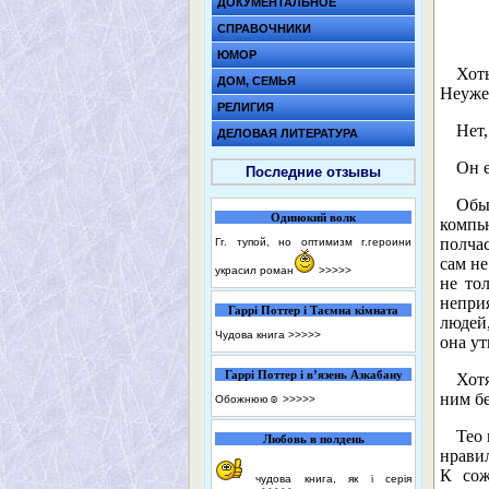
ДОКУМЕНТАЛЬНОЕ
СПРАВОЧНИКИ
ЮМОР
Хот
ДОМ, СЕМЬЯ
Неуже
РЕЛИГИЯ
Нет
ДЕЛОВАЯ ЛИТЕРАТУРА
Он е
Последние отзывы
Обы
Одинокий волк
компью
полчас
Гг. тупой, но оптимизм г.героини
сам не
украсил роман
>>>>>
не то
неприя
Гаррі Поттер і Таємна кімната
людей
Чудова книга
>>>>>
она ут
Гаррі Поттер і в’язень Азкабану
Хотя
ним б
Обожнюю☺️
>>>>>
Тео 
Любовь в полдень
нравил
К сож
чудова книга, як і серія