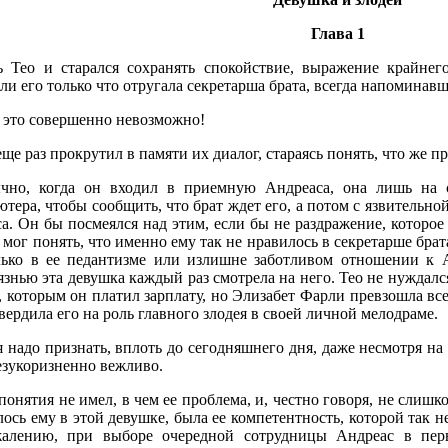
Глава 1
ь Тео и старался сохранять спокойствие, выражение крайнег
ли его только что отругала секретарша брата, всегда напомина
, это совершенно невозможно!
ще раз прокрутил в памяти их диалог, стараясь понять, что же п
чно, когда он входил в приемную Андреаса, она лишь на с
тера, чтобы сообщить, что брат ждет его, а потом с язвитель
а. Он бы посмеялся над этим, если бы не раздражение, которое
 мог понять, что именно ему так не нравилось в секретарше бра
лько в ее педантизме или излишне заботливом отношении к А
знью эта девушка каждый раз смотрела на него. Тео не нуждал
, которым он платил зарплату, но Элизабет Фарли превзошла вс
вердила его на роль главного злодея в своей личной мелодраме.
 надо признать, вплоть до сегодняшнего дня, даже несмотря на 
езукоризненно вежливо.
понятия не имел, в чем ее проблема, и, честно говоря, не слишк
ось ему в этой девушке, была ее компетентность, которой так н
алению, при выборе очередной сотрудницы Андреас в пер