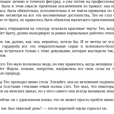
енькое личико и точеную фигурку, а уже потом на профессион
 была в этом смысле приятным исключением из правил: она пр
са, была обязательна, исполнительна и не имела привычки по 
же несмотря на все эти несомненные достоинства, Тео не стал б
е от брата, не нравилось быть объектом языческого преклонения
маса отвращения на секунду исказила красивые черты Тео, ког
бет брату, далеко выходящую за рамки нормальных рабочих отн
е так далеко, как она, вероятно, хотела бы. И ее мечты не ос
о гардероба все эти отвратительные серые и зеленовато-бол
ас встречался только с теми девушками, которые выглядели так
лов.
го Тео мало волновала мода, но ему нравилось, когда женщина з
бет Фарли, похоже, напротив, направляла все свои силы на 
ую природу.
а Тео проходил мимо стола Элизабет, она на мгновение подняла в
 за толстыми стеклами очков полны слез. Тео знал, что некот
к на женских щеках, но у него самого они всегда вызывали лиш
ейчас он с удивлением понял, что не может просто пройти мимо
 вас был тяжелый день? — после короткой паузы спросил он.