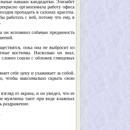
альные навыки кандидатки. Элизабет
екрасно организовала работу офиса
полдня пропадать в салонах красоты.
ы работать с ней, потому что ему, в
.
да он вспомнил собачью преданность
ошений.
уществятся, пока она не выбросит из
отные костюмы. Насколько он знал,
, словно сошли с обложек глянцевых
нает себе цену и ухаживает за собой.
то, чтобы максимально скрыть свою
згляд от экрана, и он увидел, что ее
орые мужчины тают при виде влажных
ь раздражение.
.