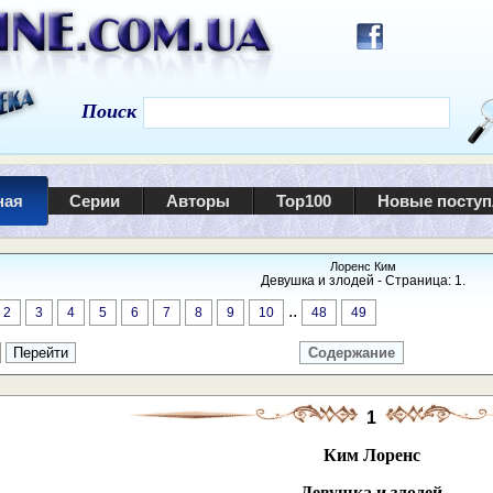
Поиск
ная
Серии
Авторы
Top100
Новые посту
Лоренс Ким
Девушка и злодей - Страница: 1.
..
2
3
4
5
6
7
8
9
10
48
49
Содержание
1
Ким Лоренс
Девушка и злодей