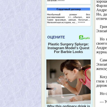
загалом
>>>>>
хорош
Фарли
Сердечный договор
Андреа
Но, да
Необычный роман без
расхваливания г.г....обычно, все
отличи
такие красивые, умные, богатые...
Непонятная история, но...
>>>>>
Гри
Элиза
ОЦЕНИТЕ
Но н
своег
Plastic Surgery Splurge:
Андре
Instagram Model's Quest
For Barbie Looks
журна
Само
Элиза
женск
Когд
глаза
дороже
Но с
— У
Why this ordinary drink is