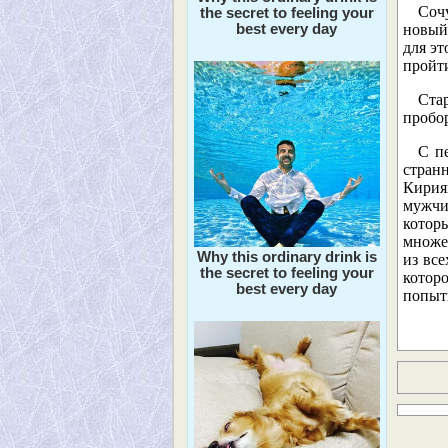
Соч
the secret to feeling your
best every day
новый
для эт
пройт
Ста
пробор
С п
странн
Кирия
мужчи
котор
множе
Why this ordinary drink is
из все
the secret to feeling your
котор
best every day
попытк