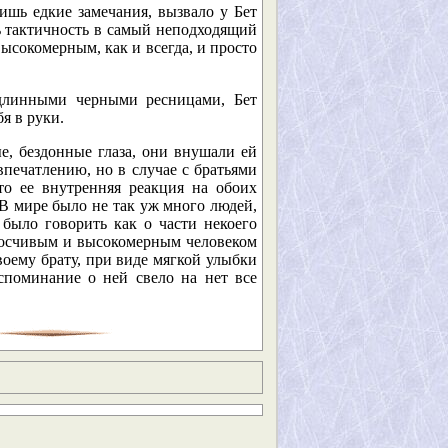
ишь едкие замечания, вызвало у Бет
ь тактичность в самый неподходящий
ысокомерным, как и всегда, и просто
 длинными черными ресницами, Бет
я в руки.
е, бездонные глаза, они внушали ей
впечатлению, но в случае с братьями
то ее внутренняя реакция на обоих
В мире было не так уж много людей,
 было говорить как о части некоего
носчивым и высокомерным человеком
воему брату, при виде мягкой улыбки
споминание о ней свело на нет все