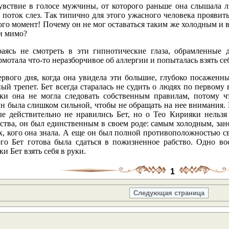
увствие в голосе мужчины, от которого раньше она слышала л
 поток слез. Так типично для этого ужасного человека проявит
ого момент! Почему он не мог оставаться таким же холодным и в
и мимо?
раясь не смотреть в эти гипнотические глаза, обрамленные
мотала что-то неразборчивое об аллергии и попыталась взять себ
ервого дня, когда она увидела эти большие, глубоко посаженны
ый трепет. Бет всегда старалась не судить о людях по первому 
ки она не могла следовать собственным правилам, потому ч
н была слишком сильной, чтобы не обращать на нее внимания. 
ые действительно не нравились Бет, но о Тео Кирияки нельзя
ства, он был единственным в своем роде: самым холодным, за
х, кого она знала. А еще он был полной противоположностью с
ого Бет готова была сдаться в пожизненное рабство. Одно во
и Бет взять себя в руки.
1
Следующая страница