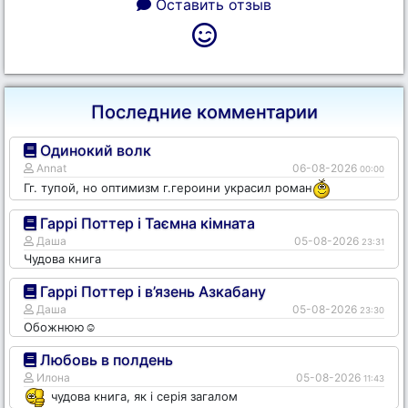
Оставить отзыв
Последние комментарии
Одинокий волк
Annat
06-08-2026
00:00
Гг. тупой, но оптимизм г.героини украсил роман
Гаррі Поттер і Таємна кімната
Даша
05-08-2026
23:31
Чудова книга
Гаррі Поттер і в’язень Азкабану
Даша
05-08-2026
23:30
Обожнюю☺️
Любовь в полдень
Илона
05-08-2026
11:43
чудова книга, як і серія загалом