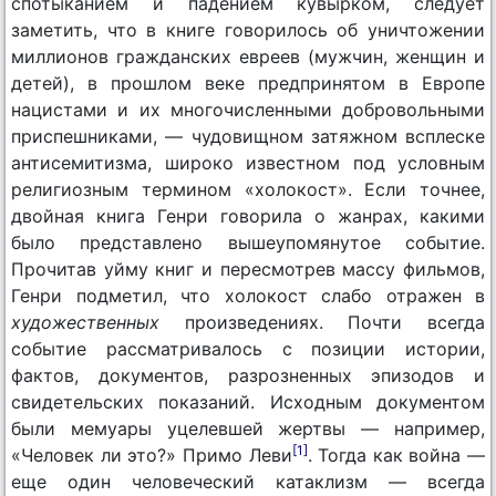
спотыканием и падением кувырком, следует
заметить, что в книге говорилось об уничтожении
миллионов гражданских евреев (мужчин, женщин и
детей), в прошлом веке предпринятом в Европе
нацистами и их многочисленными добровольными
приспешниками, — чудовищном затяжном всплеске
антисемитизма, широко известном под условным
религиозным термином «холокост». Если точнее,
двойная книга Генри говорила о жанрах, какими
было представлено вышеупомянутое событие.
Прочитав уйму книг и пересмотрев массу фильмов,
Генри подметил, что холокост слабо отражен в
художественных
произведениях. Почти всегда
событие рассматривалось с позиции истории,
фактов, документов, разрозненных эпизодов и
свидетельских показаний. Исходным документом
были мемуары уцелевшей жертвы — например,
[1]
«Человек ли это?» Примо Леви
. Тогда как война —
еще один человеческий катаклизм — всегда