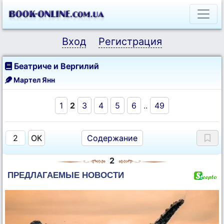
Вход
Регистрация
Беатриче и Вергилий
Мартел Янн
1
2
3
4
5
6
..
49
Содержание
2