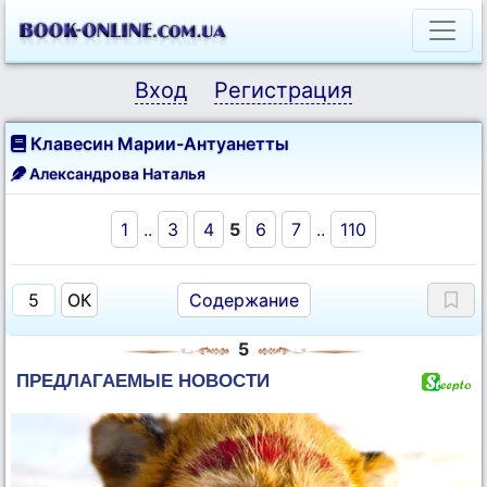
Вход
Регистрация
Клавесин Марии-Антуанетты
Александрова Наталья
1
..
3
4
5
6
7
..
110
Содержание
5