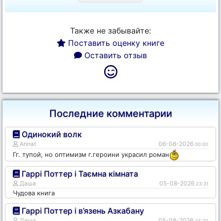
Также не забывайте:
Поставить оценку книге
Оставить отзыв
Последние комментарии
Одинокий волк
Annat
06-08-2026
00:00
Гг. тупой, но оптимизм г.героини украсил роман
Гаррі Поттер і Таємна кімната
Даша
05-08-2026
23:31
Чудова книга
Гаррі Поттер і в’язень Азкабану
Даша
05-08-2026
23:30