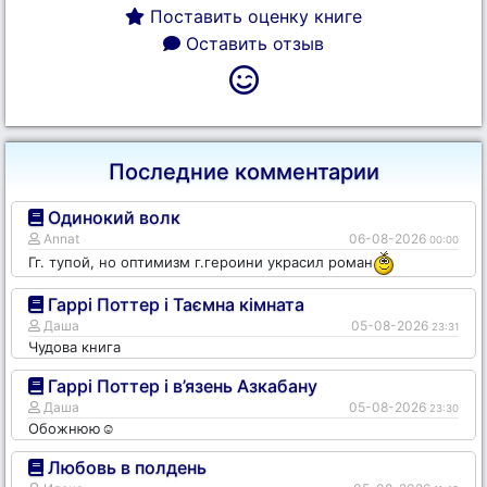
Поставить оценку книге
Оставить отзыв
Последние комментарии
Одинокий волк
Annat
06-08-2026
00:00
Гг. тупой, но оптимизм г.героини украсил роман
Гаррі Поттер і Таємна кімната
Даша
05-08-2026
23:31
Чудова книга
Гаррі Поттер і в’язень Азкабану
Даша
05-08-2026
23:30
Обожнюю☺️
Любовь в полдень