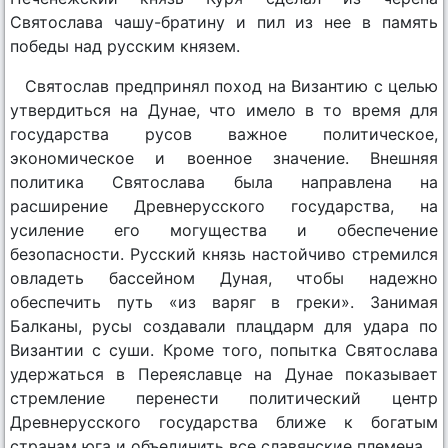
Святослава чашу-братину и пил из нее в память
победы над русским князем.
Святослав предпринял поход на Византию с целью
утвердиться на Дунае, что имело в то время для
государства русов важное политическое,
экономическое и военное значение. Внешняя
политика Святослава была направлена на
расширение Древнерусского государства, на
усиление его могущества и обеспечение
безопасности. Русский князь настойчиво стремился
овладеть бассейном Дуная, чтобы надежно
обеспечить путь «из варяг в греки». Занимая
Балканы, русы создавали плацдарм для удара по
Византии с суши. Кроме того, попытка Святослава
удержаться в Переяславце на Дунае показывает
стремление перенести политический центр
Древнерусского государства ближе к богатым
странам юга и объединить все славянские племена.