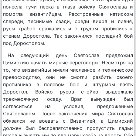
понесла тучи песка в глаза войску Святослава и
помогла византийцам. Расстроенные натиском
спереди, теснимые сзади, среди вихря и ливня,
русы храбро сражались и с трудом пробились к
стенам Доростола. Так закончился последний бой
под Доростолом.
На следующий день Святослав предложил
Цимисхию начать мирные переговоры. Несмотря на
то, что византийцы имели численное и техническое
превосходство, они не смогли разбить своего
противника в полевом бою и штурмом взять
Доростол. Войско русов стойко выдержало
трехмесячную осаду. Враг вынужден был
согласиться на условия, предложенные
Святославом. После заключения мира Святослав
обязался не воевать с Византией, а Цимисхий
должен был беспрепятственно пропустить ладьи
русов и выдать им по две меры хлеба на дорогу. Обе