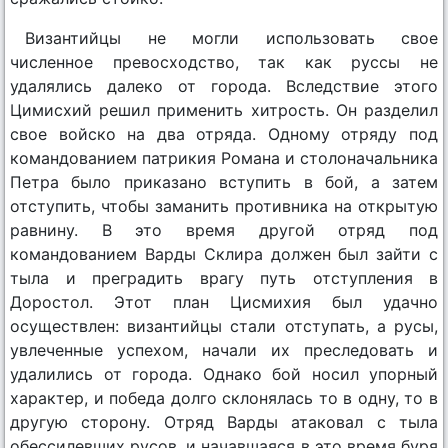
Византийцы не могли использовать свое
численное превосходство, так как руссы не
удалялись далеко от города. Вследствие этого
Цимисхий решил применить хитрость. Он разделил
свое войско на два отряда. Одному отряду под
командованием патрикия Романа и столоначальника
Петра было приказано вступить в бой, а затем
отступить, чтобы заманить противника на открытую
равнину. В это время другой отряд под
командованием Варды Склира должен был зайти с
тыла и преградить врагу путь отступления в
Доростол. Этот план Цисмихия был удачно
осуществлен: византийцы стали отступать, а русы,
увлеченные успехом, начали их преследовать и
удалились от города. Однако бой носил упорный
характер, и победа долго склонялась то в одну, то в
другую сторону. Отряд Варды атаковал с тыла
обессилевших русов, и начавшаяся в это время буря