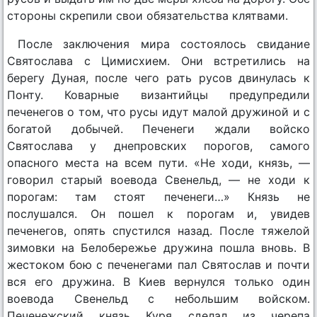
стороны скрепили свои обязательства клятвами.
После заключения мира состоялось свидание
Святослава с Цимисхием. Они встретились на
берегу Дуная, после чего рать русов двинулась к
Понту. Коварные византийцы предупредили
печенегов о том, что русы идут малой дружиной и с
богатой добычей. Печенеги ждали войско
Святослава у днепровских порогов, самого
опасного места на всем пути. «Не ходи, князь, —
говорил старый воевода Свенельд, — не ходи к
порогам: там стоят печенеги…» Князь не
послушался. Он пошел к порогам и, увидев
печенегов, опять спустился назад. После тяжелой
зимовки на Белобережье дружина пошла вновь. В
жестоком бою с печенегами пал Святослав и почти
вся его дружина. В Киев вернулся только один
воевода Свенельд с небольшим войском.
Печенежский князь Куря сделал из черепа