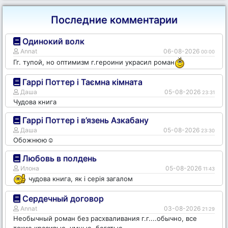
Последние комментарии
Одинокий волк
Annat
06-08-2026
00:00
Гг. тупой, но оптимизм г.героини украсил роман
Гаррі Поттер і Таємна кімната
Даша
05-08-2026
23:31
Чудова книга
Гаррі Поттер і в’язень Азкабану
Даша
05-08-2026
23:30
Обожнюю☺️
Любовь в полдень
Илона
05-08-2026
11:43
чудова книга, як і серія загалом
Сердечный договор
Annat
03-08-2026
21:29
Необычный роман без расхваливания г.г....обычно, все
такие красивые, умные, богатые...