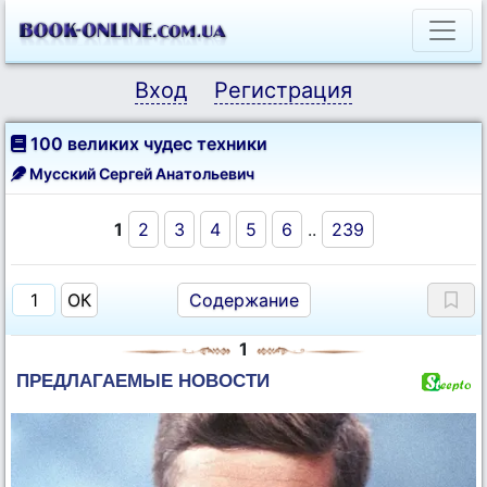
Вход
Регистрация
100 великих чудес техники
Мусский Сергей Анатольевич
1
2
3
4
5
6
..
239
Содержание
1