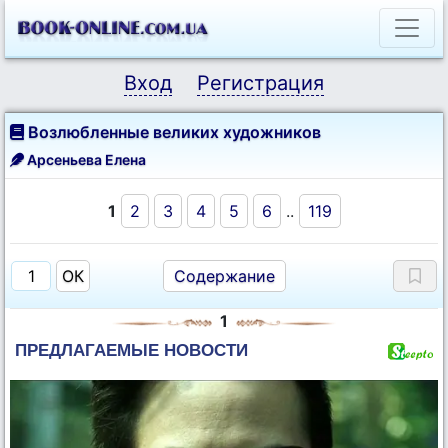
Вход
Регистрация
Возлюбленные великих художников
Арсеньева Елена
1
2
3
4
5
6
..
119
Содержание
1