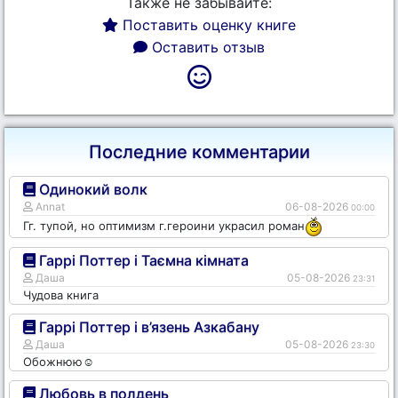
Также не забывайте:
Поставить оценку книге
Оставить отзыв
Последние комментарии
Одинокий волк
Annat
06-08-2026
00:00
Гг. тупой, но оптимизм г.героини украсил роман
Гаррі Поттер і Таємна кімната
Даша
05-08-2026
23:31
Чудова книга
Гаррі Поттер і в’язень Азкабану
Даша
05-08-2026
23:30
Обожнюю☺️
Любовь в полдень