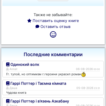
Также не забывайте:
Поставить оценку книге
Оставить отзыв
Последние комментарии
Одинокий волк
Annat
06-08-2026
00:00
Гг. тупой, но оптимизм г.героини украсил роман
Гаррі Поттер і Таємна кімната
Даша
05-08-2026
23:31
Чудова книга
Гаррі Поттер і в’язень Азкабану
Даша
05-08-2026
23:30