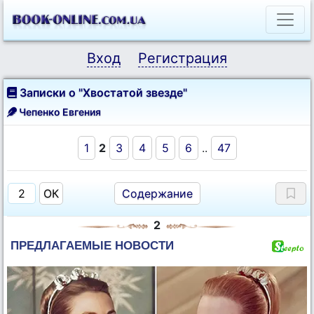
Вход
Регистрация
Записки о "Хвостатой звезде"
Чепенко Евгения
1
2
3
4
5
6
..
47
Содержание
2