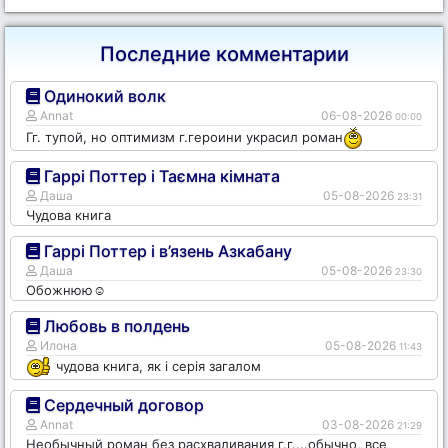
Последние комментарии
Одинокий волк
Annat
06-08-2026
00:00
Гг. тупой, но оптимизм г.героини украсил роман
Гаррі Поттер і Таємна кімната
Даша
05-08-2026
23:31
Чудова книга
Гаррі Поттер і в’язень Азкабану
Даша
05-08-2026
23:30
Обожнюю☺️
Любовь в полдень
Илона
05-08-2026
11:43
чудова книга, як і серія загалом
Сердечный договор
Annat
03-08-2026
21:29
Необычный роман без расхваливания г.г....обычно, все