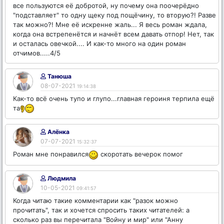
все пользуются её добротой, ну почему она поочерёдно
"подставляет" то одну щеку под пощёчину, то вторую?! Разве
так можно?! Мне её искренне жаль... Я весь роман ждала,
когда она встрепенётся и начнёт всем давать отпор! Нет, так
и осталась овечкой.... И как-то много на один роман
отчимов.....4/5
Танюша
08-07-2021
19:14:38
Как-то всё очень тупо и глупо...главная героиня терпила ещё
та
Алёнка
07-07-2021
15:32:37
Роман мне понравился
скоротать вечерок помог
Людмила
10-05-2021
09:41:57
Когда читаю такие комментарии как "разок можно
прочитать", так и хочется спросить таких читателей: а
сколько раз вы перечитала "Войну и мир" или "Анну