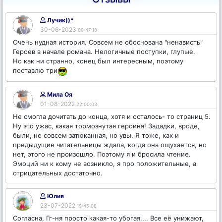
Лучик))*
30-06-2023
00:47:18
Очень нудная история. Совсем не обоснована "ненависть"
Героев в начале романа. Нелогичные поступки, глупые.
Но как ни странно, конец был интересным, поэтому
поставлю три
Мила Оя
01-08-2022
22:00:03
Не смогла дочитать до конца, хотя и осталось- то страниц 5.
Ну это ужас, какая тормознутая героиня! Зададки, вроде,
были, не совсем затюканная, но увы. Я тоже, как и
предыдущие читательницы ждала, когда она ощухается, но
нет, этого не произошло. Поэтому я и бросила чтение.
Эмоций ни к кому не возникло, я про положительные, а
отрицательных достаточно.
Юлия
23-07-2022
19:45:08
Согласна, Гг-ня просто какая-то убогая.... Все её унижают,