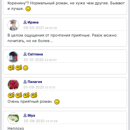
Коренину"? Нормальный роман, не хуже чем другие. Бывают
и лучше.
Ирина
09-05-2021
04:00:29
В целом ощущения от прочтения приятные. Разок можно
почитать, но не более...
Світлана
25-10-2020
22:43:07
Пелагея
01-09-2020
01:17:51
Очень приятный роман.
liliya
30-08-2020
23:37:28
Неплохо