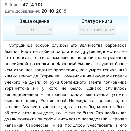
47 (4.70)
Рейтинг:
20-10-2019
Дата добавления:
Ваша оценка
Статус книги
Сотрудница особой службы Его Величества баронесса
Амалия Корф не любила работать на другие ведомства. Но
что поделать, если о помощи ее попросил сам резидент
российской разведки во Франции! Амалия получила более
чем странное задание: проследить, как умрет гениальный
химик виконт де Ботранше. Сомнений в неминуемой гибели
ученого на дуэли от руки британского агента полковника
Уортингтона ни у кого не было. Однако случилось
непредвиденное – Ботранше одним выстрелом уложил
бывалого вояку Уортингтона! Неожиданная развязка, но
задание Амалии выполнено, и, казалось бы, можно забыть
об этом странном деле, но не тут-то было. Эта необычная
дуэль повлекла за собой множество последствий – пропал
напарник баронессы, и ей пришлось участвовать в его