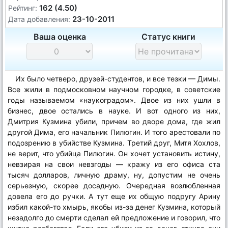
162 (4.50)
Рейтинг:
23-10-2011
Дата добавления:
Ваша оценка
Статус книги
Их было четверо, друзей-студентов, и все тезки — Димы.
Все жили в подмосковном научном городке, в советские
годы называемом «наукоградом». Двое из них ушли в
бизнес, двое остались в науке. И вот одного из них,
Дмитрия Кузмина убили, причем во дворе дома, где жил
другой Дима, его начальник Пилюгин. И того арестовали по
подозрению в убийстве Кузмина. Третий друг, Митя Хохлов,
не верит, что убийца Пилюгин. Он хочет установить истину,
невзирая на свои невзгоды — кражу из его офиса ста
тысяч долларов, личную драму, ну, допустим не очень
серьезную, скорее досадную. Очередная возлюбленная
довела его до ручки. А тут еще их общую подругу Арину
избил какой-то хмырь, якобы из-за денег Кузмина, который
незадолго до смерти сделал ей предложение и говорил, что