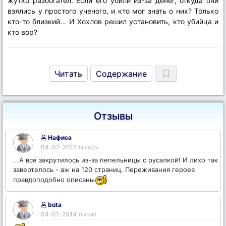
жутко разбогател. Если его убили из-за денег, откуда они
взялись у простого ученого, и кто мог знать о них? Только
кто-то близкий... И Хохлов решил установить, кто убийца и
кто вор?
Читать
Содержание
Отзывы
Нафиса
04-02-2015
14:03:25
...А все закрутилось из-за пепельницы с русалкой! И лихо так
завертелось - аж на 120 страниц. Переживания героев
правдоподобно описаны
buta
04-01-2014
11:41:40