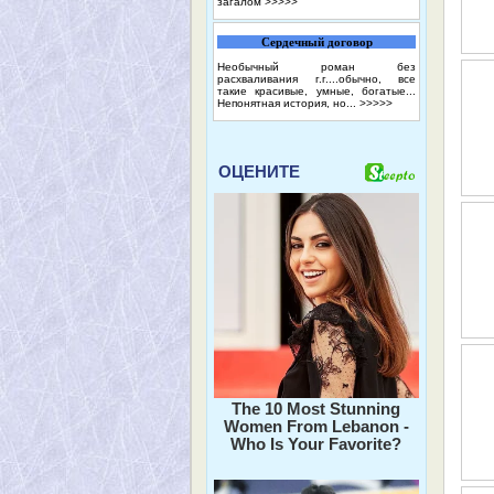
загалом
>>>>>
Сердечный договор
Необычный роман без
расхваливания г.г....обычно, все
такие красивые, умные, богатые...
Непонятная история, но...
>>>>>
ОЦЕНИТЕ
The 10 Most Stunning
Women From Lebanon -
Who Is Your Favorite?