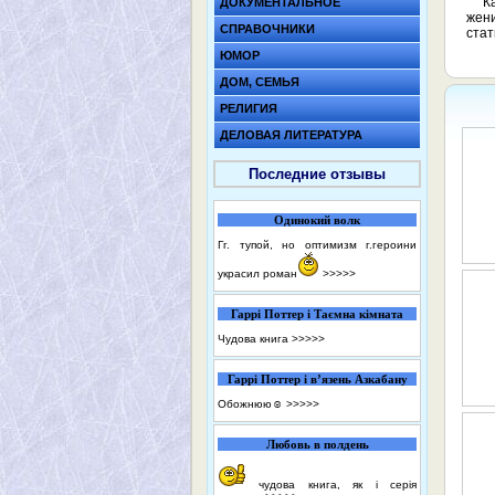
К
ДОКУМЕНТАЛЬНОЕ
жени
СПРАВОЧНИКИ
стат
ЮМОР
ДОМ, СЕМЬЯ
РЕЛИГИЯ
ДЕЛОВАЯ ЛИТЕРАТУРА
Последние отзывы
Одинокий волк
Гг. тупой, но оптимизм г.героини
украсил роман
>>>>>
Гаррі Поттер і Таємна кімната
Чудова книга
>>>>>
Гаррі Поттер і в’язень Азкабану
Обожнюю☺️
>>>>>
Любовь в полдень
чудова книга, як і серія