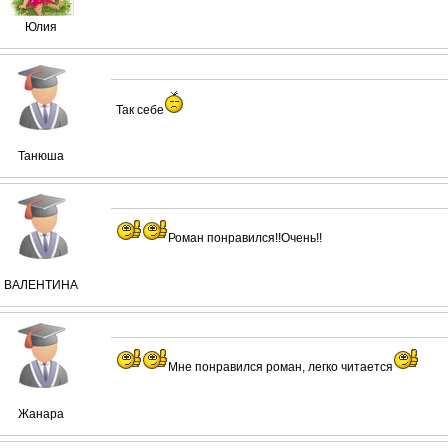
Юлия
Так себе
Танюша
Роман понравился!!Очень!!
ВАЛЕНТИНА
Мне понравился роман, легко читается
Жанара