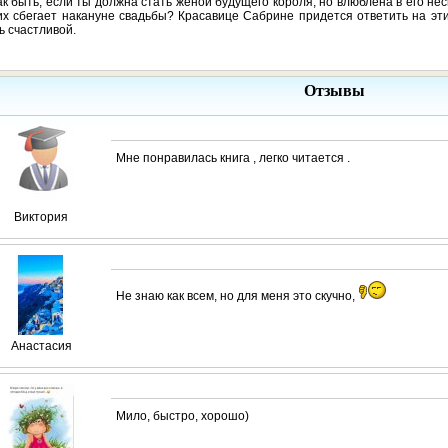
ак быть, если ты должна стать женой будущего короля, но влюблена в его нес
х сбегает накануне свадьбы? Красавице Сабрине придется ответить на эт
ь счастливой.
Отзывы
Мне понравилась книга , легко читается .
Виктория
Не знаю как всем, но для меня это скучно,
Анастасия
Мило, быстро, хорошо)