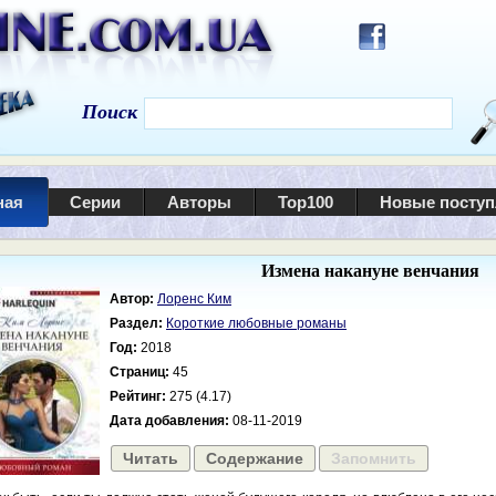
Поиск
ная
Серии
Авторы
Top100
Новые посту
Измена накануне венчания
Автор:
Лоренс Ким
Раздел:
Короткие любовные романы
Год:
2018
Страниц:
45
Рейтинг:
275 (4.17)
Дата добавления:
08-11-2019
Читать
Содержание
Запомнить