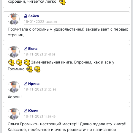
хороший, читается легко.
Зайка
15-01-2022
14:46:59
Прочитала с огромным удовольствием) захватывает с первых
страниц
Еlena
19-11-2021
21:41:08
Замечательная книга. Впрочем, как и все у
Громыко
Ирина
19-11-2021
21:32:36
Хорош!
Юлия
16-11-2021
11:29:49
Ольга Громыко- настоящий мастер!! Давно ждала эту книгу!!
Классное, необычное и очень реалистично написанное