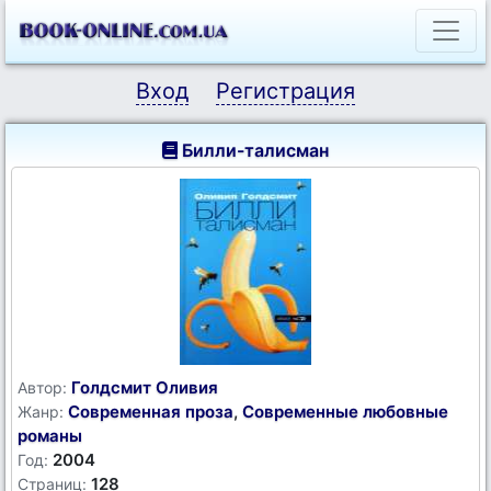
Вход
Регистрация
Билли-талисман
Голдсмит Оливия
Автор:
Современная проза
,
Современные любовные
Жанр:
романы
2004
Год:
128
Страниц: