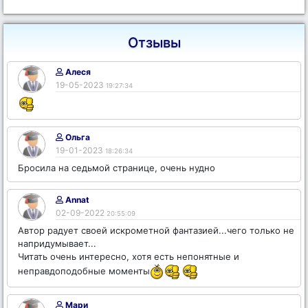
Отзывы
Алеся
19-05-2023
19:27:34
Ольга
19-01-2023
18:26:34
Бросила на седьмой странице, очень нудно
Annat
02-09-2022
20:55:09
Автор радует своей искрометной фантазией...чего только не
напридумывает...
Читать очень интересно, хотя есть непонятные и
неправдоподобные моменты
Мари