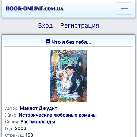
Вход
Регистрация
Что я без тебя...
Макнот Джудит
Автор:
Исторические любовные романы
Жанр:
Уэстморленды
Серия:
2003
Год:
153
Страниц: