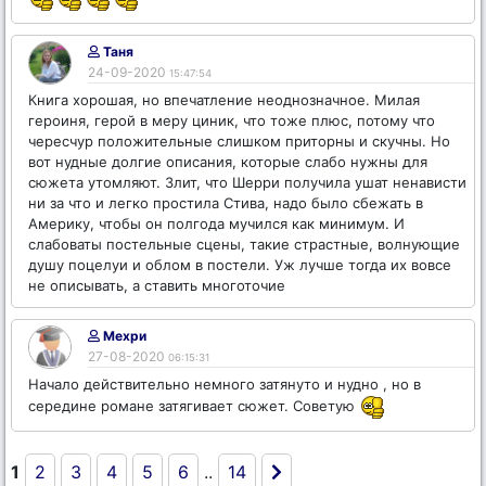
Таня
24-09-2020
15:47:54
Книга хорошая, но впечатление неоднозначное. Милая
героиня, герой в меру циник, что тоже плюс, потому что
чересчур положительные слишком приторны и скучны. Но
вот нудные долгие описания, которые слабо нужны для
сюжета утомляют. Злит, что Шерри получила ушат ненависти
ни за что и легко простила Стива, надо было сбежать в
Америку, чтобы он полгода мучился как минимум. И
слабоваты постельные сцены, такие страстные, волнующие
душу поцелуи и облом в постели. Уж лучше тогда их вовсе
не описывать, а ставить многоточие
Мехри
27-08-2020
06:15:31
Начало действительно немного затянуто и нудно , но в
середине романе затягивает сюжет. Советую
1
2
3
4
5
6
..
14