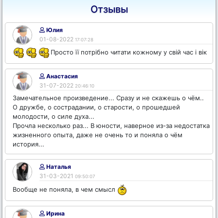
Отзывы
Юлия
01-08-2022
17:07:28
Просто її потрібно читати кожному у свій час і вік
Анастасия
31-07-2022
20:46:10
Замечательное произведение... Сразу и не скажешь о чём..
О дружбе, о сострадании, о старости, о прошедшей
молодости, о силе духа...
Прочла несколько раз... В юности, наверное из-за недостатка
жизненного опыта, даже не очень то и поняла о чём
история...
Наталья
31-03-2021
09:50:07
Вообще не поняла, в чем смысл
Ирина