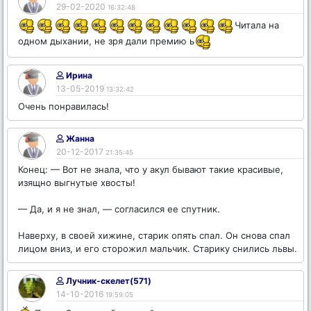
29-02-2020
16:32:48
Читала на
одном дыхании, не зря дали премию ь
Ирина
13-05-2019
13:32:42
Очень понравилась!
Жанна
20-12-2017
21:35:45
Конец: — Вот не знала, что у акул бывают такие красивые,
изящно выгнутые хвосты!
— Да, и я не знал, — согласился ее спутник.
Наверху, в своей хижине, старик опять спал. Он снова спал
лицом вниз, и его сторожил мальчик. Старику снились львы.
Лучник-скелет(571)
14-10-2016
19:59:05