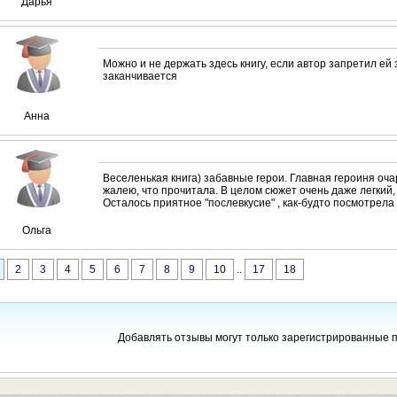
Дарья
Можно и не держать здесь книгу, если автор запретил ей
заканчивается
Анна
Веселенькая книга) забавные герои. Главная героиня оча
жалею, что прочитала. В целом сюжет очень даже легкий,
Осталось приятное "послевкусие" , как-будто посмотрел
Ольга
2
3
4
5
6
7
8
9
10
..
17
18
Добавлять отзывы могут только зарегистрированные 