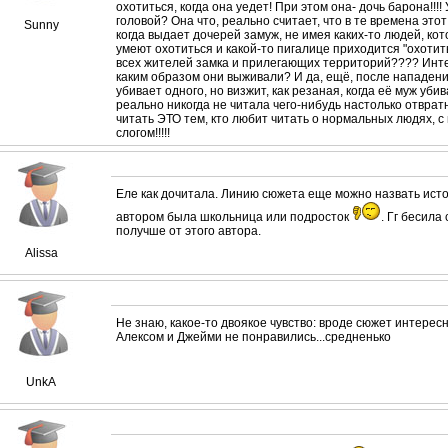
охотиться, когда она уедет! При этом она- дочь барона!!!
головой? Она что, реально считает, что в те времена этот
Sunny
когда выдает дочерей замуж, не имея каких-то людей, ко
умеют охотиться и какой-то пигалице приходится "охотит
всех жителей замка и прилегающих территорий???? Интер
каким образом они выживали? И да, ещё, после нападен
убивает одного, но визжит, как резаная, когда её муж убив
реально никогда не читала чего-нибудь настолько отвратн
читать ЭТО тем, кто любит читать о нормальных людях,
слогом!!!!!
Еле как дочитала. Линию сюжета еще можно назвать истор
автором была школьница или подросток
. Гг бесил
получше от этого автора.
Alissa
Не знаю, какое-то двоякое чувство: вроде сюжет интере
Алексом и Джейми не понравились...средненько
UnkA