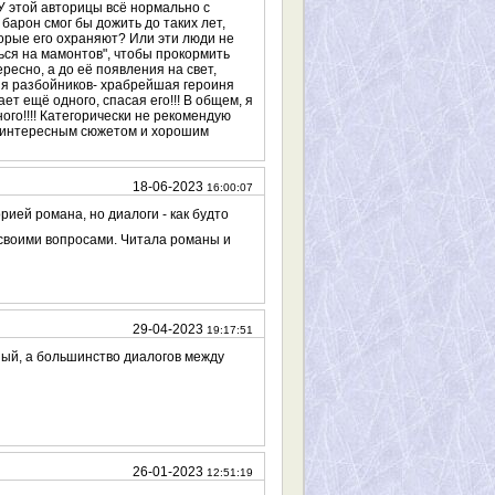
! У этой авторицы всё нормально с
 барон смог бы дожить до таких лет,
торые его охраняют? Или эти люди не
ься на мамонтов", чтобы прокормить
есно, а до её появления на свет,
ия разбойников- храбрейшая героиня
ает ещё одного, спасая его!!! В общем, я
ого!!!! Категорически не рекомендую
 с интересным сюжетом и хорошим
18-06-2023
16:00:07
ией романа, но диалоги - как будто
а своими вопросами. Читала романы и
29-04-2023
19:17:51
сный, а большинство диалогов между
26-01-2023
12:51:19