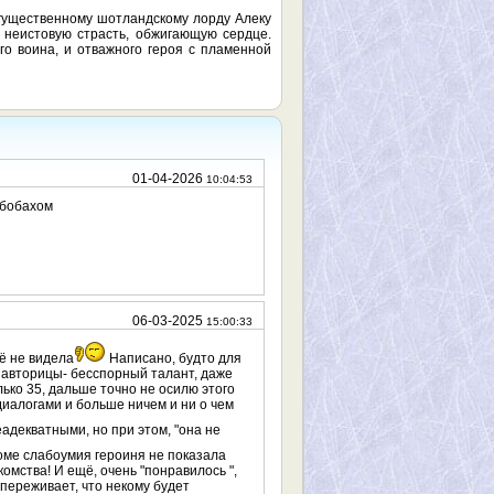
огущественному шотландскому лорду Алеку
в неистовую страсть, обжигающую сердце.
о воина, и отважного героя с пламенной
01-04-2026
10:04:53
ибобахом
06-03-2025
15:00:33
щё не видела
Написано, будто для
у авторицы- бесспорный талант, даже
ько 35, дальше точно не осилю этого
иалогами и больше ничем и ни о чем
еадекватными, но при этом, "она не
кроме слабоумия героиня не показала
комства! И ещё, очень "понравилось ",
 переживает, что некому будет