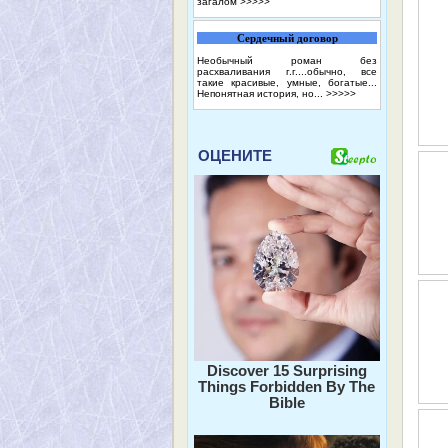
загалом
>>>>>
Сердечный договор
Необычный роман без
расхваливания г.г....обычно, все
такие красивые, умные, богатые...
Непонятная история, но...
>>>>>
ОЦЕНИТЕ
Discover 15 Surprising
Things Forbidden By The
Bible