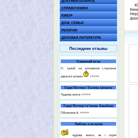
ДОКУМЕНТАЛЬНОЕ
Ю
СПРАВОЧНИКИ
Кинк
Неру
ЮМОР
душо
ДОМ, СЕМЬЯ
РЕЛИГИЯ
ДЕЛОВАЯ ЛИТЕРАТУРА
Последние отзывы
Одинокий волк
Гг. тупой, но оптимизм г.героини
украсил роман
>>>>>
Гаррі Поттер і Таємна кімната
Чудова книга
>>>>>
Гаррі Поттер і в’язень Азкабану
Обожнюю☺️
>>>>>
Любовь в полдень
чудова книга, як і серія