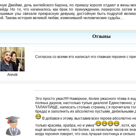
ную Джейми, дочь английского барона, по приказу короля отдают в жены м
ейду. Но то, что начиналось как брак по принуждению, переросло затем 
шимые узы связали прекрасную девушку, достойную быть подругой великог
й. Такова история великой любви, изменившей человеческие судьбы…
Отзывы
Согласна со всеми кто написал что главная героиня с пр
Arevik
Это просто ужас!!!!! Наверное, более ужасного чтива я е
полных даунов, настолько тупые диалоги! Единственно, 
ТАЛАНТИЩЕ, написать столько страниц ( я прочитала тол
бреда) и заполнить их абсолютно пустыми, дебильными д
В добавок к этому, выставив всех героев абсолютно н
только красива, храбра, но и умна"
, хотя, 
ещё вообще ничего, тем более, за несколько часов их зна
когда героиня говорит, что она лучшая охотница и сильно