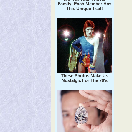
Family: Each Member Has
This Unique Trait!
These Photos Make Us
Nostalgic For The 70's