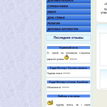
ДОКУМЕНТАЛЬНОЕ
«
СПРАВОЧНИКИ
К
ЮМОР
утве
ДОМ, СЕМЬЯ
РЕЛИГИЯ
ДЕЛОВАЯ ЛИТЕРАТУРА
Последние отзывы
Одинокий волк
Гг. тупой, но оптимизм г.героини
украсил роман
>>>>>
Гаррі Поттер і Таємна кімната
Чудова книга
>>>>>
Гаррі Поттер і в’язень Азкабану
Обожнюю☺️
>>>>>
Любовь в полдень
чудова книга, як і серія