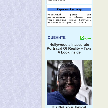
загалом
>>>>>
Сердечный договор
Необычный роман без
расхваливания г.г....обычно, все
такие красивые, умные, богатые...
Непонятная история, но...
>>>>>
ОЦЕНИТЕ
Hollywood's Inaccurate
Portrayal Of Reality – Take
A Look Inside
It's Not Your Typical