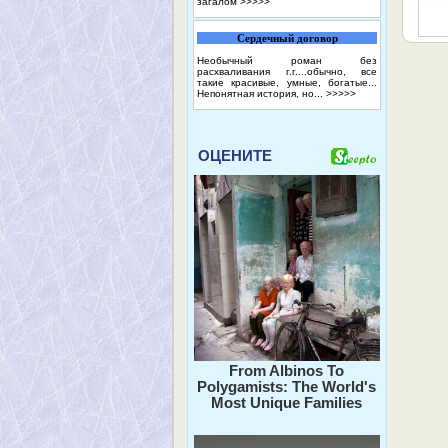
загалом
>>>>>
Сердечный договор
Необычный роман без
расхваливания г.г....обычно, все
такие красивые, умные, богатые...
Непонятная история, но...
>>>>>
ОЦЕНИТЕ
From Albinos To
Polygamists: The World's
Most Unique Families