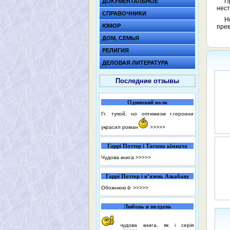
П
ДОКУМЕНТАЛЬНОЕ
нест
СПРАВОЧНИКИ
Н
ЮМОР
прек
ДОМ, СЕМЬЯ
РЕЛИГИЯ
ДЕЛОВАЯ ЛИТЕРАТУРА
Последние отзывы
Одинокий волк
Гг. тупой, но оптимизм г.героини
украсил роман
>>>>>
Гаррі Поттер і Таємна кімната
Чудова книга
>>>>>
Гаррі Поттер і в’язень Азкабану
Обожнюю☺️
>>>>>
Любовь в полдень
чудова книга, як і серія