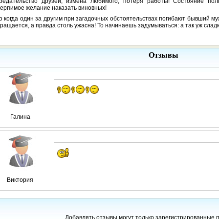
редательство друзей, измена любимого, потеря работы! Состояние пол
ерпимое желание наказать виновных!
о когда один за другим при загадочных обстоятельствах погибают бывший м
ращается, а правда столь ужасна! То начинаешь задумываться: а так уж слад
Отзывы
Галина
Виктория
Добавлять отзывы могут только зарегистрированные 