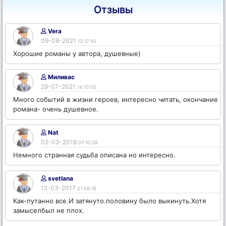
Отзывы
Vera
09-08-2021
13:17:40
Хорошие романы у автора, душевные)
Миливас
29-07-2021
14:10:00
Много событий в жизни героев, интересно читать, окончание
романа- очень душевное.
Nat
02-03-2018
07:10:38
Немного странная судьба описана но интересно.
svetlana
12-03-2017
21:56:18
Как-путанно все.И затянуто.половину было выкинуть.Хотя
замыселбыл не плох.