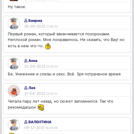
Ну такое.
Баирма
26-06-2022
17:49:33
Первый роман, который заканчивается похоронами.
Неплохой роман. Мне понравилось. Не сказать, что Вау! но
есть в нем что-то.
Анна
22-04-2022
01:32:47
Бе. Унижение и слезы и секс. Всё. Зря потраченое время
Лея
21-04-2022
23:27:11
Читала пару лет назад, но сюжет запомнился. Так что
рекомедасьон
ВАЛЕНТИНА
06-12-2021
14:25:46