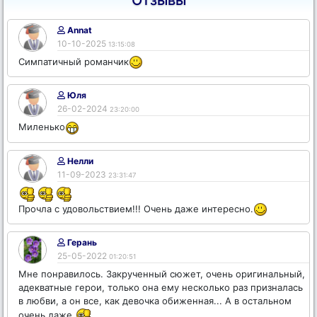
Отзывы
Annat
10-10-2025
13:15:08
Симпатичный романчик
Юля
26-02-2024
23:20:00
Миленько
Нелли
11-09-2023
23:31:47
Прочла с удовольствием!!! Очень даже интересно.
Герань
25-05-2022
01:20:51
Мне понравилось. Закрученный сюжет, очень оригинальный,
адекватные герои, только она ему несколько раз призналась
в любви, а он все, как девочка обиженная... А в остальном
очень даже