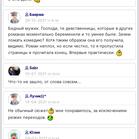
Баирма
29-10-2021
17:16:38
Бедный мужик. Господи, те девственницы, которые в других
романах моментально беременели и то умнее были. Зачем
ломать комедию? Хотя таким образом она его получила,
видимо. Роман неплох, но если честно, то я пропустила
страницы и прочитала конец. Впервые практически.
Sabr
10-07-2021
02:19:04
Что-то не зашло, от слова совсем...
Лучик))*
14-04-2021
01:39:41
Не обычный сюжет
мне понравилось, за исключением
резких переходов.
Юлия
09-03-2021
11:31:44