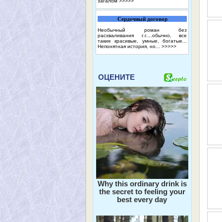
загалом
>>>>>
Сердечный договор
Необычный роман без
расхваливания г.г....обычно, все
такие красивые, умные, богатые...
Непонятная история, но...
>>>>>
ОЦЕНИТЕ
Why this ordinary drink is
the secret to feeling your
best every day