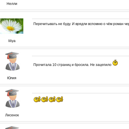
Нелли
Перечитывать не буду. И врядли вспомню о чём роман че
liliya
Прочитала 10 страниц и бросила. Не зацепило
Юлия
Лисенок