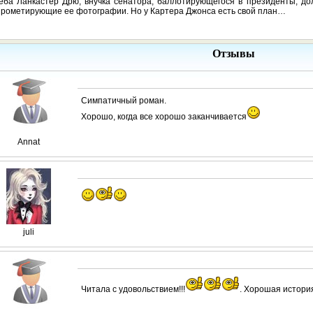
еба Ланкастер Дрю, внучка сенатора, баллотирующегося в президенты, до
рометирующие ее фотографии. Но у Картера Джонса есть свой план…
Отзывы
Симпатичный роман.
Хорошо, когда все хорошо заканчивается
Annat
juli
Читала с удовольствием!!!
. Хорошая истори