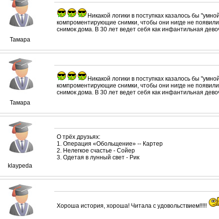
Никакой логики в поступках казалось бы "умн
компроментирующие снимки, чтобы они нигде не появились
снимок дома. В 30 лет ведет себя как инфантильная девоч
Тамара
Никакой логики в поступках казалось бы "умн
компроментирующие снимки, чтобы они нигде не появились
снимок дома. В 30 лет ведет себя как инфантильная девоч
Тамара
О трёх друзьях:
1. Операция «Обольщение» -- Картер
2. Нелегкое счастье - Сойер
3. Одетая в лунный свет - Рик
klaypeda
Хороша история, хороша! Читала с удовольствием!!!!!