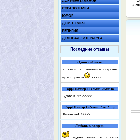
Ф
ДОКУМЕНТАЛЬНОЕ
комп
СПРАВОЧНИКИ
ЮМОР
ДОМ, СЕМЬЯ
РЕЛИГИЯ
ДЕЛОВАЯ ЛИТЕРАТУРА
Последние отзывы
Одинокий волк
Гг. тупой, но оптимизм г.героини
украсил роман
>>>>>
Гаррі Поттер і Таємна кімната
Чудова книга
>>>>>
Гаррі Поттер і в’язень Азкабану
Обожнюю☺️
>>>>>
Любовь в полдень
чудова книга, як і серія