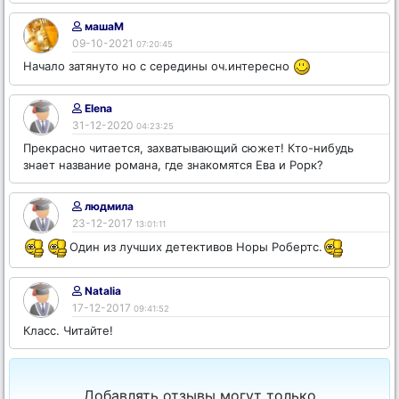
машаМ
09-10-2021
07:20:45
Начало затянуто но с середины оч.интересно
Elena
31-12-2020
04:23:25
Прекрасно читается, захватывающий сюжет! Кто-нибудь
знает название романа, где знакомятся Ева и Рорк?
людмила
23-12-2017
13:01:11
Один из лучших детективов Норы Робертс.
Natalia
17-12-2017
09:41:52
Класс. Читайте!
Добавлять отзывы могут только