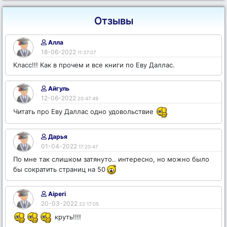
Отзывы
Алла
18-06-2022
11:37:07
Класс!!! Как в прочем и все книги по Еву Даллас.
Айгуль
12-06-2022
20:47:49
Читать про Еву Даллас одно удовольствие
Дарья
01-04-2022
17:20:47
По мне так слишком затянуто.. интересно, но можно было
бы сократить страниц на 50
Aiperi
20-03-2022
22:17:05
круть!!!!