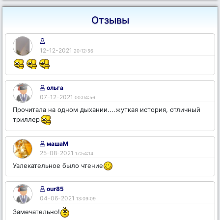
Отзывы
12-12-2021
20:12:56
ольга
07-12-2021
00:04:56
Прочитала на одном дыхании....жуткая история, отличный
триллер
машаМ
25-08-2021
17:54:14
Увлекательное было чтение
our85
04-06-2021
13:09:09
Замечательно!