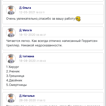
Ольга
12-05-2021
16:03:11
Очень увлекательно,спасибо за вашу работу
Vera iv
18-10-2020
08:46:37
Читается легко. Как всегда отлично написанный Герритсен
триллер. Никакой недосказанности.
татиана
18-08-2020
21:39:43
1 Хирург
2.Ученик
3.Грешница
4.Двойник
5.Смертницы
Наталья
28-06-2020
17:56:12