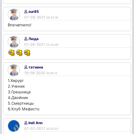
our85
07-06-2021
08:53:18
Впечатлило!
Люда
01-06-2021
22:34:48
татиана
19-08-2020
16:06:12
1.Хирург
2.Ученик
3.Грешница
4.Двойник
5.Смертницы
6.Клуб Мефисто
Indi Ann
07-07-2017
00:10:03