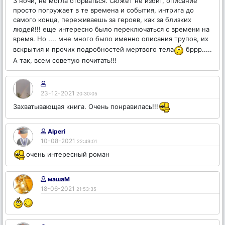
3 ночи, не могла оторваться. Сюжет не избит, описание
просто погружает в те времена и события, интрига до
самого конца, переживаешь за героев, как за близких
людей!!! еще интересно было переключаться с времени на
время. Но .... мне много было именно описания трупов, их
вскрытия и прочих подробностей мертвого тела
бррр.....
А так, всем советую почитать!!!
23-12-2021
20:30:05
Захватывающая книга. Очень понравилась!!!
Aiperi
10-08-2021
22:49:01
очень интересный роман
машаМ
18-06-2021
21:53:35