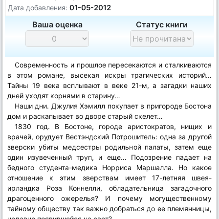
01-05-2012
Дата добавления:
Ваша оценка
Статус книги
Современность и прошлое пересекаются и сталкиваются
в этом романе, высекая искры трагических историй…
Тайны 19 века всплывают в веке 21-м, а загадки наших
дней уходят корнями в старину…
Наши дни. Джулия Хэмилл покупает в пригороде Бостона
дом и раскапывает во дворе старый скелет…
1830 год. В Бостоне, городе аристократов, нищих и
врачей, орудует Вестэндский Потрошитель: одна за другой
зверски убиты медсестры родильной палаты, затем еще
один изувеченный труп, и еще… Подозрение падает на
бедного студента-медика Норриса Маршалла. Но какое
отношение к этим зверствам имеет 17-летняя швея-
ирландка Роза Коннелли, обладательница загадочного
драгоценного ожерелья? И почему могущественному
тайному обществу так важно добраться до ее племянницы,
недавно появившейся на свет?