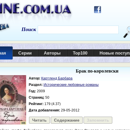
Поиск
ная
Серии
Авторы
Top100
Новые посту
Брак по-королевски
Автор:
Картленд Барбара
Раздел:
Исторические любовные романы
Год:
2009
Страниц:
50
Рейтинг:
179 (4.37)
Дата добавления:
29-05-2012
Читать
Содержание
Запомнить