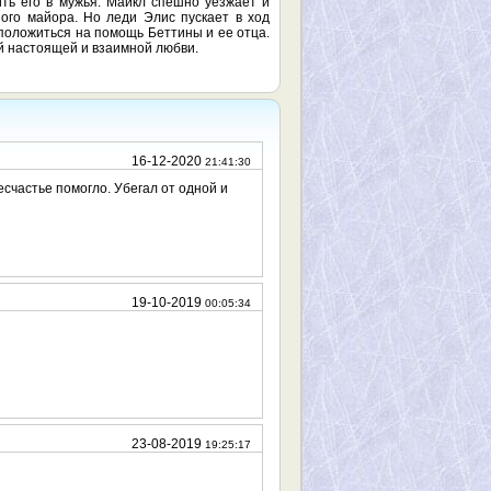
ть его в мужья. Майкл спешно уезжает и
ого майора. Но леди Элис пускает в ход
 положиться на помощь Беттины и ее отца.
ой настоящей и взаимной любви.
16-12-2020
21:41:30
есчастье помогло. Убегал от одной и
19-10-2019
00:05:34
23-08-2019
19:25:17