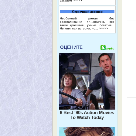
загалом
>>>>>
Сердечный договор
Необычный роман без
расхваливания г.г....обычно, все
такие красивые, умные, богатые...
Непонятная история, но...
>>>>>
ОЦЕНИТЕ
6 Best '90s Action Movies
To Watch Today