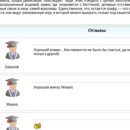
айкла, графа Дейнсбери, преследует леди Элис Рэндалл с целью заполучи
разрушенный родовой замок, где знакомится с Беттиной, дочерью отставн
ые связи в лице самой королевы. Единственное, что остается графу, — это
те они ведут рискованную игру, в которой можно выиграть только под зашит
Отзывы
Хороший роман... Как говорится не было бы счастья, да н
попал к другой)
Galyunik
Хорошая книга) Лёгкая)
Жанна