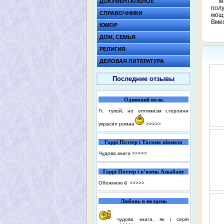
М
ДОКУМЕНТАЛЬНОЕ
полу
СПРАВОЧНИКИ
мощн
Вмес
ЮМОР
ДОМ, СЕМЬЯ
РЕЛИГИЯ
ДЕЛОВАЯ ЛИТЕРАТУРА
Последние отзывы
Одинокий волк
Гг. тупой, но оптимизм г.героини
украсил роман
>>>>>
Гаррі Поттер і Таємна кімната
Чудова книга
>>>>>
Гаррі Поттер і в’язень Азкабану
Обожнюю☺️
>>>>>
Любовь в полдень
чудова книга, як і серія