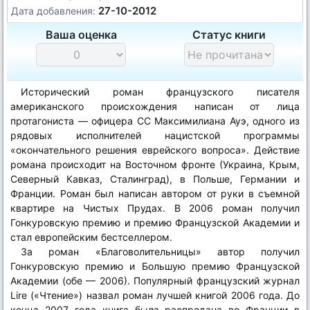
27-10-2012
Дата добавления:
Ваша оценка
Статус книги
Исторический роман французского писателя
американского происхождения написан от лица
протагониста — офицера СС Максимилиана Ауэ, одного из
рядовых исполнителей нацистской программы
«окончательного решения еврейского вопроса». Действие
романа происходит на Восточном фронте (Украина, Крым,
Северный Кавказ, Сталинград), в Польше, Германии и
Франции. Роман был написан автором от руки в съемной
квартире на Чистых Прудах. В 2006 роман получил
Гонкуровскую премию и премию Французской Академии и
стал европейским бестселлером.
За роман «Благоволительницы» автор получил
Гонкуровскую премию и Большую премию Французской
Академии (обе — 2006). Популярный французский журнал
Lire
(«Чтение») назвал роман лучшей книгой 2006 года. До
конца 2007 года книга была распродана во Франции в