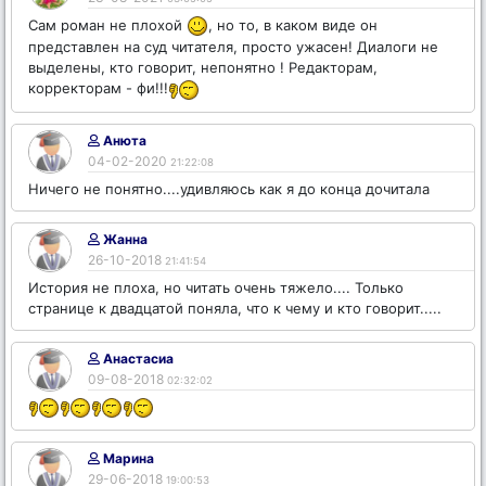
Сам роман не плохой
, но то, в каком виде он
представлен на суд читателя, просто ужасен! Диалоги не
выделены, кто говорит, непонятно ! Редакторам,
корректорам - фи!!!
Анюта
04-02-2020
21:22:08
Ничего не понятно....удивляюсь как я до конца дочитала
Жанна
26-10-2018
21:41:54
История не плоха, но читать очень тяжело.... Только
странице к двадцатой поняла, что к чему и кто говорит.....
Анастасиа
09-08-2018
02:32:02
Марина
29-06-2018
19:00:53