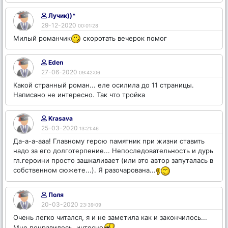
Лучик))*
29-12-2020
00:01:28
Милый романчик
скоротать вечерок помог
Eden
27-06-2020
09:42:06
Какой странный роман... еле осилила до 11 страницы.
Написано не интересно. Так что тройка
Krasava
25-03-2020
13:21:46
Да-а-а-ааа! Главному герою памятник при жизни ставить
надо за его долготерпение... Непоследовательность и дурь
гл.героини просто зашкаливает (или это автор запуталась в
собственном сюжете...). Я разочарована...
Поля
20-03-2020
23:39:09
Очень легко читался, я и не заметила как и закончилось...
Мне понравилось, интесно