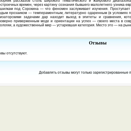
борник рассказов столь широкого тематического и жанрового диапазон
строечных времен, через картину сознания бывшего малолетнего узника евр
ашилкам под Сорокина — что феномен заслуживает изучения. Проступает 
одым прозаиком — темпераментным, литературно одаренным (в условиях п
лизаторскими задачами дар находит выход в эпитеты и сравнения, кот
воверно приверженным моде и ориентации на успех — своего места в сов
ологии, а художественный мир — устаревшая категория. Место это — на рынк
Отзывы
вы отсутствуют.
Добавлять отзывы могут только зарегистрированные 