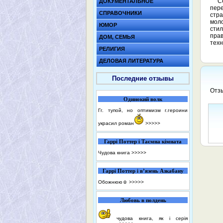
С
ДОКУМЕНТАЛЬНОЕ
пере
СПРАВОЧНИКИ
стр
мол
ЮМОР
сти
пра
ДОМ, СЕМЬЯ
техн
РЕЛИГИЯ
ДЕЛОВАЯ ЛИТЕРАТУРА
Последние отзывы
Отзы
Одинокий волк
Гг. тупой, но оптимизм г.героини
украсил роман
>>>>>
Гаррі Поттер і Таємна кімната
Чудова книга
>>>>>
Гаррі Поттер і в’язень Азкабану
Обожнюю☺️
>>>>>
Любовь в полдень
чудова книга, як і серія