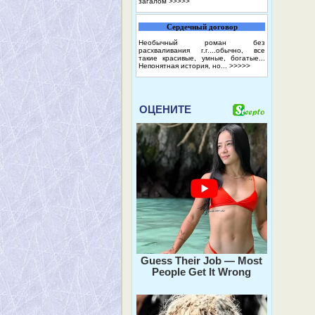
загалом
>>>>>
Сердечный договор
Необычный роман без
расхваливания г.г....обычно, все
такие красивые, умные, богатые...
Непонятная история, но...
>>>>>
ОЦЕНИТЕ
Guess Their Job — Most
People Get It Wrong