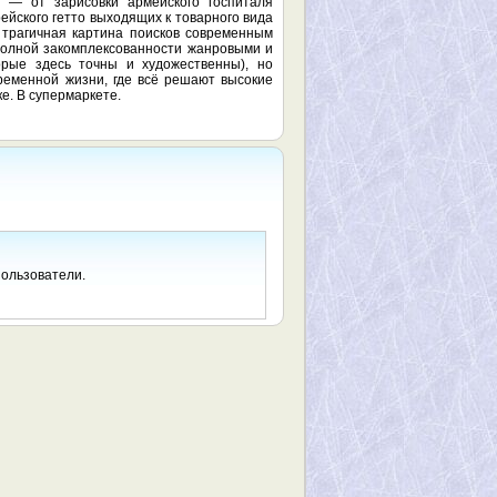
а — от зарисовки армейского госпиталя
ейского гетто выходящих к товарного вида
трагичная картина поисков современным
олной закомплексованности жанровыми и
орые здесь точны и художественны), но
ременной жизни, где всё решают высокие
е. В супермаркете.
пользователи.