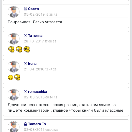
Света
05-02-2019
19:38:42
Понравился! Легко читается
Татьяна
26-10-2017
17:08:59
Irena
21-04-2016
12:47:23
romaschka
02-08-2015
00:14:42
Девчонки нессортесь , какая разница на каком языке вы
пишете комментарии , главное чтобы книги были классные
Tamara Ts
02-08-2015
00:00:54