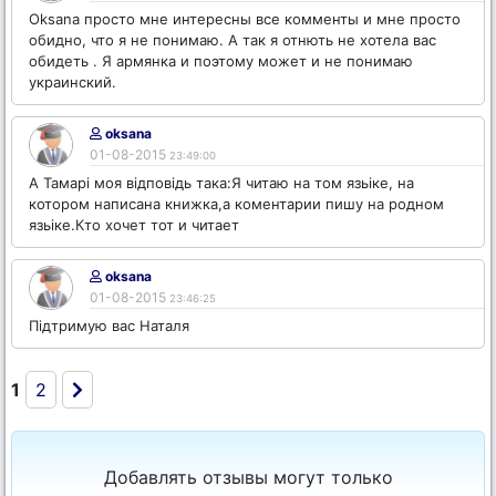
Oksana просто мне интересны все комменты и мне просто
обидно, что я не понимаю. А так я отнють не хотела вас
обидеть . Я армянка и поэтому может и не понимаю
украинский.
oksana
01-08-2015
23:49:00
А Тамарі моя відповідь така:Я читаю на том язьіке, на
котором написана книжка,а коментарии пишу на родном
язьіке.Кто хочет тот и читает
oksana
01-08-2015
23:46:25
Підтримую вас Наталя
1
2
Добавлять отзывы могут только