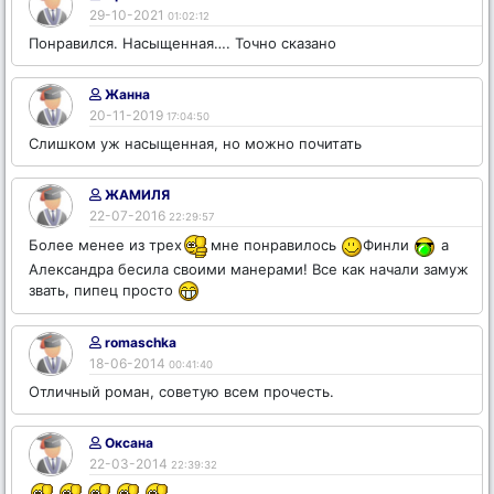
29-10-2021
01:02:12
Понравился. Насыщенная…. Точно сказано
Жанна
20-11-2019
17:04:50
Слишком уж насыщенная, но можно почитать
ЖАМИЛЯ
22-07-2016
22:29:57
Более менее из трех
мне понравилось
Финли
а
Александра бесила своими манерами! Все как начали замуж
звать, пипец просто
romaschka
18-06-2014
00:41:40
Отличный роман, советую всем прочесть.
Оксана
22-03-2014
22:39:32