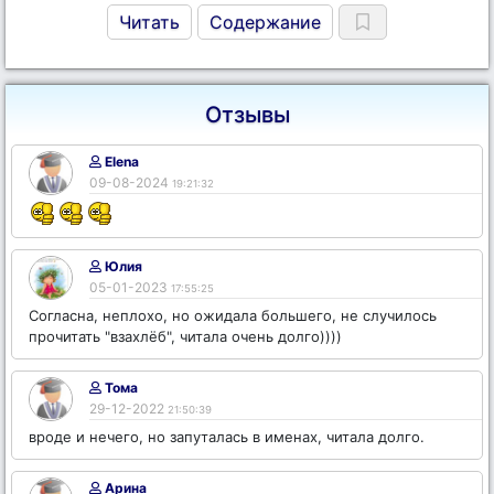
Читать
Содержание
Отзывы
Elena
09-08-2024
19:21:32
Юлия
05-01-2023
17:55:25
Согласна, неплохо, но ожидала большего, не случилось
прочитать "взахлёб", читала очень долго))))
Тома
29-12-2022
21:50:39
вроде и нечего, но запуталась в именах, читала долго.
Арина