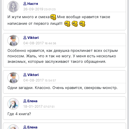
Настя
26-09-2019
23:01:23
И жути много и смеха
Мне вообще нравится такое
написание от первого лица!!!
Viktori
04-08-2017
16:44:36
Особенно нравится, как девушка проклинает всех острым
поносом. Жаль, что я так не могу. У меня есть несколько
знакомых, которые заслуживают такого обращения.
Viktori
04-08-2017
15:54:57
Одни загадки. Классно. Очень нравится, свекровь-монстр.
Елена
18-01-2017
07:07:51
Где 4 книга?
Елена