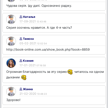
Чудова серія. Іду далі. Однозначно раджу.
Наталья
17-09-2021
12:43:46
Серия ооочень нравится. А где 4-я часть?
Танюха
05-02-2021
12:02:54
http://book-online.com.ua/show_book.php?book=8859
Ксения
17-01-2021
07:16:58
Огромная благодарность за эту серию
читалось на одном
дыхании
Жанна
21-02-2020
13:48:23
Здорово!