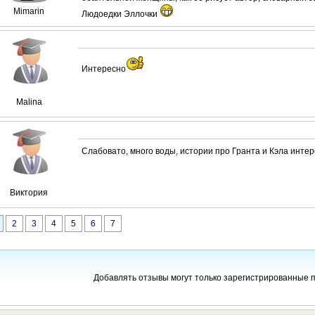
Mimarin
Людоедки Эллочки
Интересно
Malina
Слабовато, много воды, истории про Гранта и Кэла инте
Виктория
2
3
4
5
6
7
Добавлять отзывы могут только зарегистрированные 