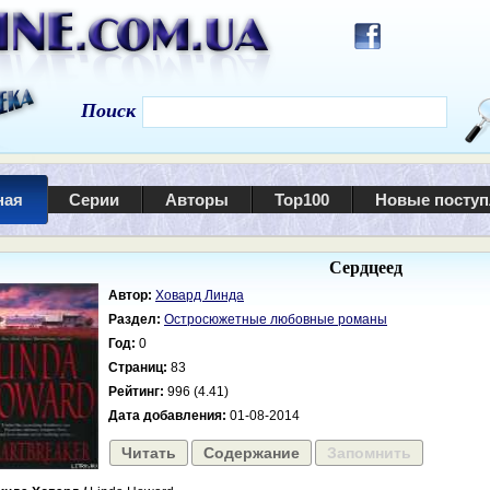
Поиск
ная
Серии
Авторы
Top100
Новые посту
Сердцеед
Автор:
Ховард Линда
Раздел:
Остросюжетные любовные романы
Год:
0
Страниц:
83
Рейтинг:
996 (4.41)
Дата добавления:
01-08-2014
Читать
Содержание
Запомнить