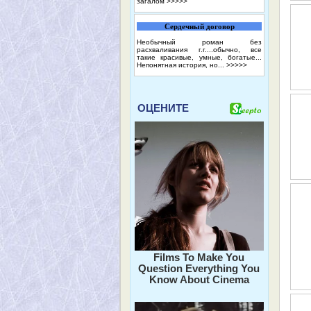
загалом
>>>>>
Сердечный договор
Необычный роман без
расхваливания г.г....обычно, все
такие красивые, умные, богатые...
Непонятная история, но...
>>>>>
ОЦЕНИТЕ
Films To Make You
Question Everything You
Know About Cinema