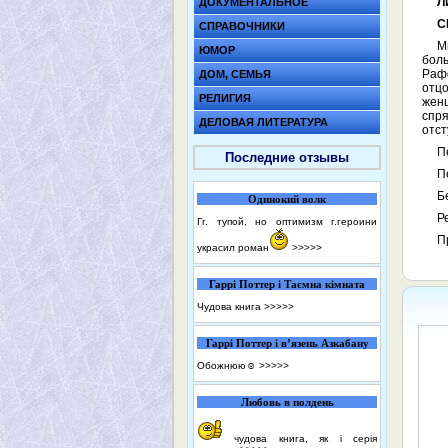
Л
ДОКУМЕНТАЛЬНОЕ
С
СПРАВОЧНИКИ
М
ЮМОР
боль
Рафф
ДОМ, СЕМЬЯ
отц
РЕЛИГИЯ
жен
спр
ДЕЛОВАЯ ЛИТЕРАТУРА
отст
П
Последние отзывы
П
Б
Одинокий волк
Р
Гг. тупой, но оптимизм г.героини
П
украсил роман
>>>>>
Гаррі Поттер і Таємна кімната
Чудова книга
>>>>>
Гаррі Поттер і в’язень Азкабану
Обожнюю☺️
>>>>>
Любовь в полдень
чудова книга, як і серія