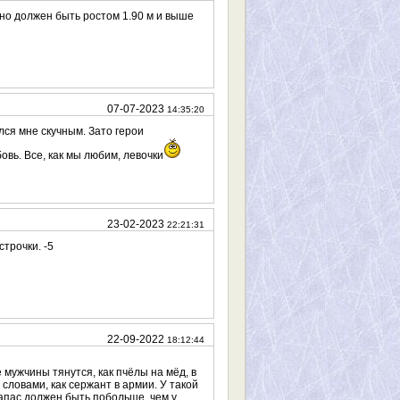
о должен быть ростом 1.90 м и выше
07-07-2023
14:35:20
ался мне скучным. Зато герои
овь. Все, как мы любим, левочки
23-02-2023
22:21:31
трочки. -5
22-09-2022
18:12:44
е мужчины тянутся, как пчёлы на мёд, в
словами, как сержант в армии. У такой
апас должен быть побольше, чем у