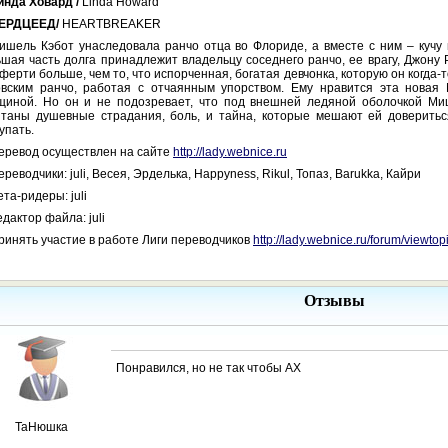
инда Ховард /
Linda Howard
ЕРДЦЕЕД/
HEARTBREAKER
ишель Кэбот унаследовала ранчо отца во Флориде, а вместе с ним – кучу
шая часть долга принадлежит владельцу соседнего ранчо, ее врагу, Джону
ерти больше, чем то, что испорченная, богатая девчонка, которую он когда-
овским ранчо, работая с отчаянным упорством. Ему нравится эта новая
щиной. Но он и не подозревает, что под внешней ледяной оболочкой Миш
ятаны душевные страдания, боль, и тайна, которые мешают ей доверить
упать.
еревод осуществлен на сайте
http://lady.webnice.ru
ереводчики: juli, Весея, Эрделька, Happyness, Rikul, Топаз, Barukka, Кайри
ета-ридеры: juli
едактор файла: juli
ринять участие в работе Лиги переводчиков
http://lady.webnice.ru/forum/viewto
Отзывы
Понравился, но не так чтобы АХ
ТаНюшка