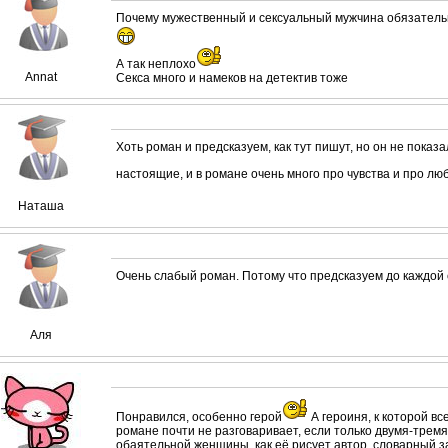
Почему мужественный и сексуальный мужчина обязательн
А так неплохо
Annat
Секса много и намеков на детектив тоже
Хоть роман и предсказуем, как тут пишут, но он не показ
настоящие, и в романе очень много про чувства и про люб
Наташа
Очень слабый роман. Потому что предсказуем до каждой с
Аля
Понравился, особенно герой
А героиня, к которой вс
романе почти не разговаривает, если только двумя-тремя 
обаятельной женщины, как её рисует автор, словарный з