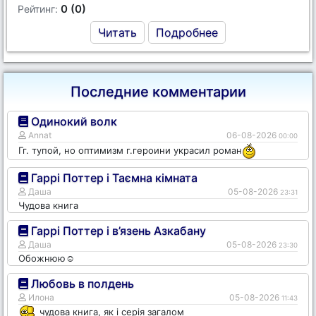
0 (0)
Рейтинг:
Читать
Подробнее
Последние комментарии
Одинокий волк
Annat
06-08-2026
00:00
Гг. тупой, но оптимизм г.героини украсил роман
Гаррі Поттер і Таємна кімната
Даша
05-08-2026
23:31
Чудова книга
Гаррі Поттер і в’язень Азкабану
Даша
05-08-2026
23:30
Обожнюю☺️
Любовь в полдень
Илона
05-08-2026
11:43
чудова книга, як і серія загалом