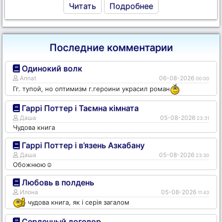
Читать
Подробнее
Последние комментарии
Одинокий волк
Annat
06-08-2026
00:00
Гг. тупой, но оптимизм г.героини украсил роман
Гаррі Поттер і Таємна кімната
Даша
05-08-2026
23:31
Чудова книга
Гаррі Поттер і в’язень Азкабану
Даша
05-08-2026
23:30
Обожнюю☺️
Любовь в полдень
Илона
05-08-2026
11:43
чудова книга, як і серія загалом
Сердечный договор