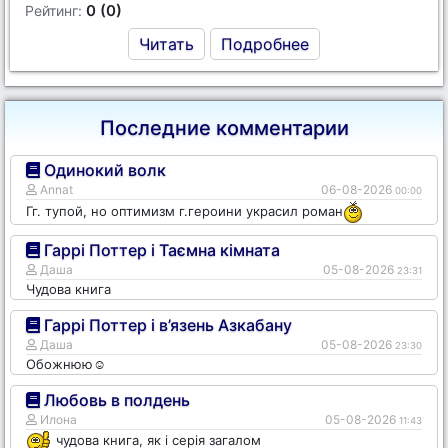
0 (0)
Рейтинг:
Читать
Подробнее
Последние комментарии
Одинокий волк
Annat
06-08-2026
00:00
Гг. тупой, но оптимизм г.героини украсил роман
Гаррі Поттер і Таємна кімната
Даша
05-08-2026
23:31
Чудова книга
Гаррі Поттер і в’язень Азкабану
Даша
05-08-2026
23:30
Обожнюю☺️
Любовь в полдень
Илона
05-08-2026
11:43
чудова книга, як і серія загалом