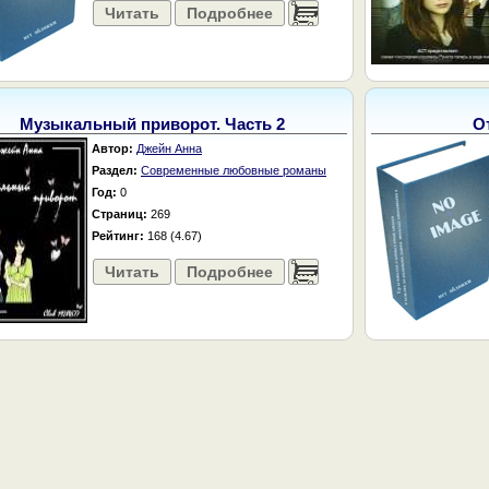
Читать
Подробнее
......
Музыкальный приворот. Часть 2
О
Автор:
Джейн Анна
Раздел:
Современные любовные романы
Год:
0
Страниц:
269
Рейтинг:
168 (4.67)
Читать
Подробнее
......