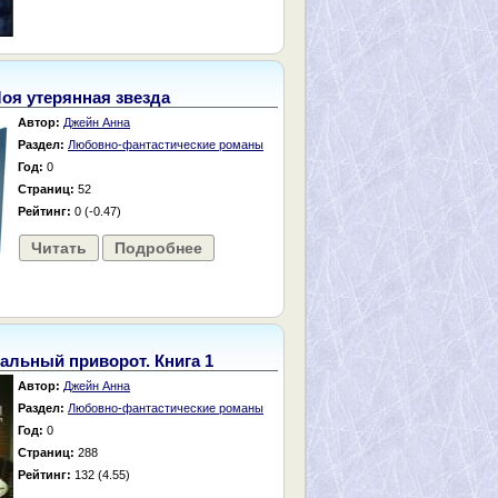
оя утерянная звезда
Автор:
Джейн Анна
Раздел:
Любовно-фантастические романы
Год:
0
Страниц:
52
Рейтинг:
0 (-0.47)
Читать
Подробнее
альный приворот. Книга 1
Автор:
Джейн Анна
Раздел:
Любовно-фантастические романы
Год:
0
Страниц:
288
Рейтинг:
132 (4.55)