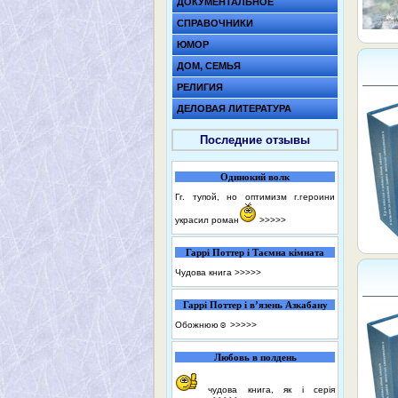
ДОКУМЕНТАЛЬНОЕ
СПРАВОЧНИКИ
ЮМОР
ДОМ, СЕМЬЯ
РЕЛИГИЯ
ДЕЛОВАЯ ЛИТЕРАТУРА
Последние отзывы
Одинокий волк
Гг. тупой, но оптимизм г.героини
украсил роман
>>>>>
Гаррі Поттер і Таємна кімната
Чудова книга
>>>>>
Гаррі Поттер і в’язень Азкабану
Обожнюю☺️
>>>>>
Любовь в полдень
чудова книга, як і серія