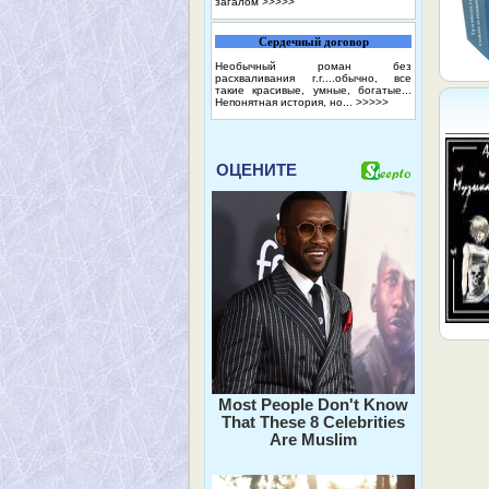
загалом
>>>>>
Сердечный договор
Необычный роман без
расхваливания г.г....обычно, все
такие красивые, умные, богатые...
Непонятная история, но...
>>>>>
ОЦЕНИТЕ
Most People Don't Know
That These 8 Celebrities
Are Muslim