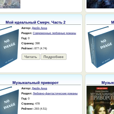
Мой идеальный Смерч. Часть 2
М
Автор:
Джейн Анна
Раздел:
Современные любовные романы
Год:
0
Страниц:
398
Рейтинг:
877 (4.74)
Читать
Подробнее
Музыкальный приворот
Музык
Автор:
Джейн Анна
Раздел:
Любовно-фантастические романы
Год:
0
Страниц:
478
Рейтинг:
293 (4.51)