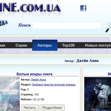
Поиск
ная
Серии
Авторы
Top100
Новые посту
Джейн Анна
Автор:
Белые искры снега
М
Автор:
Джейн Анна
Раздел:
Любовно-фантастические романы
Год:
0
Страниц:
142
Рейтинг:
61 (3.39)
Читать
Подробнее