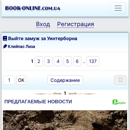
Вход
Регистрация
Выйти замуж за Уинтерборна
Клейпас Лиза
1
2
3
4
5
6
..
137
Содержание
1