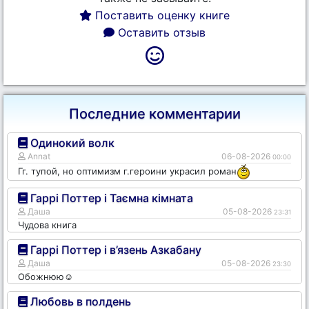
Поставить оценку книге
Оставить отзыв
Последние комментарии
Одинокий волк
Annat
06-08-2026
00:00
Гг. тупой, но оптимизм г.героини украсил роман
Гаррі Поттер і Таємна кімната
Даша
05-08-2026
23:31
Чудова книга
Гаррі Поттер і в’язень Азкабану
Даша
05-08-2026
23:30
Обожнюю☺️
Любовь в полдень