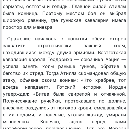
сарматы, остготы и гепиды. Главной силой Атиллы
была конница. Поэтому местом боя он выбрал
широкую равнину, где гуннская кавалерия имела
простор для маневра.
Сражение началось с попытки обеих сторон
захватить стратегически важный холм,
находившийся между двумя армиями. Вестготская
кавалерия короля Теодориха — союзника Аэция —
успела занять холм раньше гуннов, обратив в
бегство их отряд. Тогда Атилла скомандовал общую
атаку, объявив своим воинам: «Кто храбрее, тот
всегда нападает». Готский историк Иордан
утверждал: «Битва была свирепой и отчаянной.
Полуиссякшие ручейки, протекавшие по долине,
внезапно раздулись от потоков крови, смешавшейся
с их водами, и раненые, утоляя жажду, умирали
мгновенно». Конечно, здесь перед нами
метафорическое преувеличение. Тот же Иордан