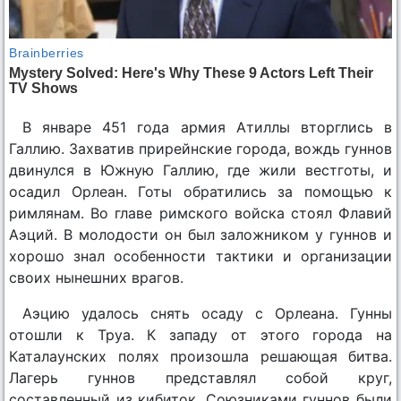
В январе 451 года армия Атиллы вторглись в
Галлию. Захватив прирейнские города, вождь гуннов
двинулся в Южную Галлию, где жили вестготы, и
осадил Орлеан. Готы обратились за помощью к
римлянам. Во главе римского войска стоял Флавий
Аэций. В молодости он был заложником у гуннов и
хорошо знал особенности тактики и организации
своих нынешних врагов.
Аэцию удалось снять осаду с Орлеана. Гунны
отошли к Труа. К западу от этого города на
Каталаунских полях произошла решающая битва.
Лагерь гуннов представлял собой круг,
составленный из кибиток. Союзниками гуннов были