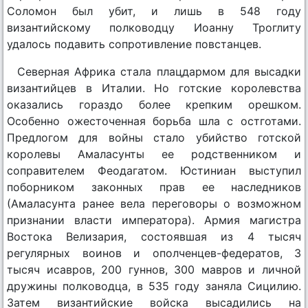
Соломон был убит, и лишь в 548 году
византийскому полководцу Иоанну Троглиту
удалось подавить сопротивление повстанцев.
Северная Африка стала плацдармом для высадки
византийцев в Италии. Но готские королевства
оказались гораздо более крепким орешком.
Особенно ожесточенная борьба шла с остготами.
Предлогом для войны стало убийство готской
королевы Амаласунты ее родственником и
соправителем Феодагатом. Юстиниан выступил
поборником законных прав ее наследников
(Амаласунта ранее вела переговоры о возможном
признании власти императора). Армия магистра
Востока Велизария, состоявшая из 4 тысяч
регулярных воинов и ополченцев-федератов, 3
тысяч исавров, 200 гуннов, 300 мавров и личной
дружины полководца, в 535 году заняла Сицилию.
Затем византийские войска высадились на