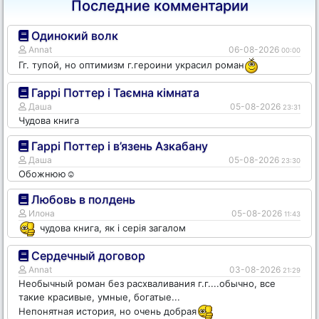
Последние комментарии
Одинокий волк
Annat
06-08-2026
00:00
Гг. тупой, но оптимизм г.героини украсил роман
Гаррі Поттер і Таємна кімната
Даша
05-08-2026
23:31
Чудова книга
Гаррі Поттер і в’язень Азкабану
Даша
05-08-2026
23:30
Обожнюю☺️
Любовь в полдень
Илона
05-08-2026
11:43
чудова книга, як і серія загалом
Сердечный договор
Annat
03-08-2026
21:29
Необычный роман без расхваливания г.г....обычно, все
такие красивые, умные, богатые...
Непонятная история, но очень добрая