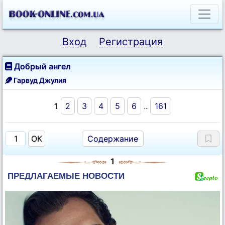
Вход
Регистрация
Добрый ангел
Гарвуд Джулия
1
2
3
4
5
6
..
161
Содержание
1