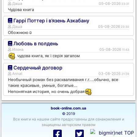
Даша
05-08-2026
23:31
Чудова книга
Гаррі Поттер і в’язень Азкабану
Даша
05-08-2026
23:30
Обожнюю☺️
Любовь в полдень
Илона
05-08-2026
11:43
чудова книга, як і серія загалом
Сердечный договор
Annat
03-08-2026
21:29
Необычный роман без расхваливания г.г....обычно, все
такие красивые, умные, богатые...
Непонятная история, но очень добрая
book-online.com.ua
© 2019
Все книги на нашем сайте предоставены для ознакомления и
защищены авторским правом