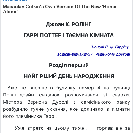
Джоан К. РОЛІНҐ
ГАРРІ ПОТТЕР І ТАЄМНА КІМНАТА
Шонові П. Ф. Гаррісу,
водієві–відчайдуху і надійному другові
Розділ перший
НАЙГІРШИЙ ДЕНЬ НАРОДЖЕННЯ
Уже не вперше в будинку номер 4 на вуличці
Прівіт–драйв сніданок розпочинався зі сварки.
Містера Вернона Дурслі з самісінького ранку
розбудило гучне ухкання, яке долинало з кімнати
його племінника Гаррі.
— Уже втретє на цьому тижні! — горлав він за