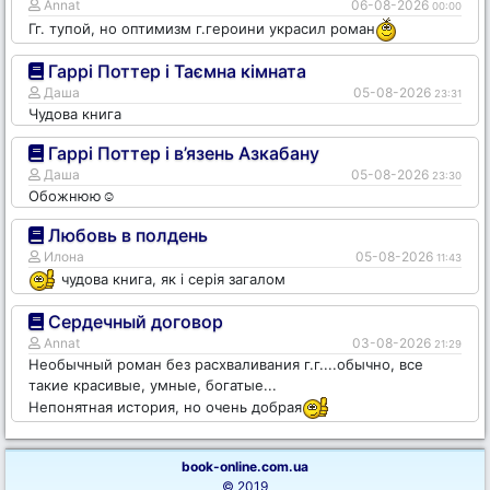
Annat
06-08-2026
00:00
Гг. тупой, но оптимизм г.героини украсил роман
Гаррі Поттер і Таємна кімната
Даша
05-08-2026
23:31
Чудова книга
Гаррі Поттер і в’язень Азкабану
Даша
05-08-2026
23:30
Обожнюю☺️
Любовь в полдень
Илона
05-08-2026
11:43
чудова книга, як і серія загалом
Сердечный договор
Annat
03-08-2026
21:29
Необычный роман без расхваливания г.г....обычно, все
такие красивые, умные, богатые...
Непонятная история, но очень добрая
book-online.com.ua
© 2019