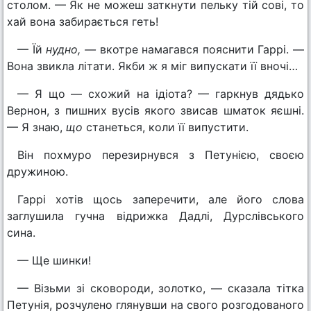
столом. — Як не можеш заткнути пельку тій сові, то
хай вона забирається геть!
— Їй
нудно, —
вкотре намагався пояснити Гаррі. —
Вона звикла літати. Якби ж я міг випускати її вночі…
— Я що — схожий на ідіота? — гаркнув дядько
Вернон, з пишних вусів якого звисав шматок яєшні.
— Я знаю,
що
станеться, коли її випустити.
Він похмуро перезирнувся з Петунією, своєю
дружиною.
Гаррі хотів щось заперечити, але його слова
заглушила гучна відрижка Дадлі, Дурслівського
сина.
— Ще шинки!
— Візьми зі сковороди, золотко, — сказала тітка
Петунія, розчулено глянувши на свого розгодованого