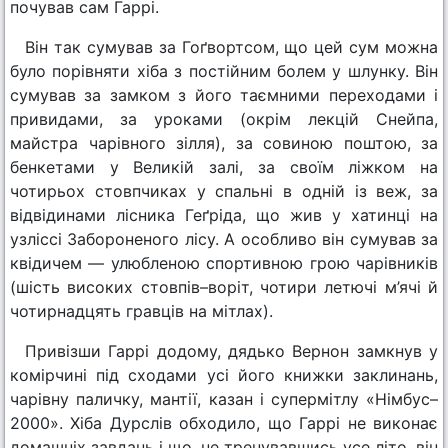
почував сам Гаррі.
Він так сумував за Гоґвортсом, що цей сум можна
було порівняти хіба з постійним болем у шлунку. Він
сумував за замком з його таємними переходами і
привидами, за уроками (окрім лекцій Снейпа,
майстра чарівного зілля), за совиною поштою, за
бенкетами у Великій залі, за своїм ліжком на
чотирьох стовпчиках у спальні в одній із веж, за
відвідинами лісника Геґріда, що жив у хатинці на
узліссі Забороненого лісу. А особливо він сумував за
квідичем — улюбленою спортивною грою чарівників
(шість високих стовпів–воріт, чотири летючі м’ячі й
чотирнадцять гравців на мітлах).
Привізши Гаррі додому, дядько Вернон замкнув у
комірчині під сходами усі його книжки заклинань,
чарівну паличку, мантії, казан і супермітлу «Німбус–
2000». Хіба Дурслів обходило, що Гаррі не виконає
домашніх завдань і що, не тренувавшись усе літо, він