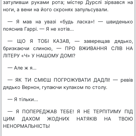
затуливши руками рота; містер Дурслі зірвався на
ноги, а вени на його скронях запульсували.
— Я мав на увазі «будь ласка»! — швиденько
пояснив Гаррі. — Я не хотів…
— ЩО Я ТОБІ КАЗАВ, — заверещав дядько,
бризкаючи слиною, — ПРО ВЖИВАННЯ СЛІВ НА
ЛІТЕРУ «Ч» У НАШОМУ ДОМІ?
— Але ж я…
— ЯК ТИ СМІЄШ ПОГРОЖУВАТИ ДАДЛІ! — ревів
дядько Вернон, гупаючи кулаком по столу.
— Я тільки…
— Я ПОПЕРЕДЖАВ ТЕБЕ! Я НЕ ТЕРПІТИМУ ПІД
ЦИМ ДАХОМ ЖОДНИХ НАТЯКІВ НА ТВОЮ
НЕНОРМАЛЬНІСТЬ!