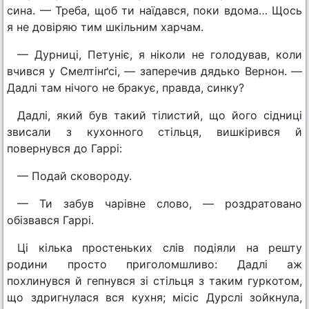
сина. — Треба, щоб ти наїдався, поки вдома… Щось
я не довіряю тим шкільним харчам.
— Дурниці, Петуніє, я ніколи не голодував, коли
вчився у Смелтінґсі, — заперечив дядько Вернон. —
Дадлі там нічого не бракує, правда, синку?
Дадлі, який був такий тілистий, що його сідниці
звисали з кухонного стільця, вишкірився й
повернувся до Гаррі:
— Подай сковороду.
— Ти забув чарівне слово, — роздратовано
обізвався Гаррі.
Ці кілька простеньких слів подіяли на решту
родини просто приголомшливо: Дадлі аж
похлинувся й гепнувся зі стільця з таким гуркотом,
що здригнулася вся кухня; місіс Дурслі зойкнула,