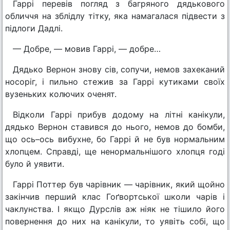
Гаррі перевів погляд з багряного дядькового
обличчя на зблідлу тітку, яка намагалася підвести з
підлоги Дадлі.
— Добре, — мовив Гаррі, — добре…
Дядько Вернон знову сів, сопучи, немов захеканий
носоріг, і пильно стежив за Гаррі кутиками своїх
вузеньких колючих оченят.
Відколи Гаррі прибув додому на літні канікули,
дядько Вернон ставився до нього, немов до бомби,
що ось–ось вибухне, бо Гаррі й не був нормальним
хлопцем. Справді, ще ненормальнішого хлопця годі
було й уявити.
Гаррі Поттер був чарівник — чарівник, який щойно
закінчив перший клас Гоґвортської школи чарів і
чаклунства. І якщо Дурслів аж ніяк не тішило його
повернення до них на канікули, то уявіть собі, що