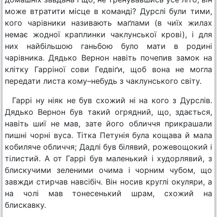
може втратити місце в команді? Дурслі були тими,
кого чарівники називають маґлами (в чиїх жилах
немає жодної краплинки чаклунської крові), і для
них найбільшою ганьбою було мати в родині
чарівника. Дядько Вернон навіть почепив замок на
клітку Гарріної сови Гедвіґи, щоб вона не могла
передати листа кому–небудь з чаклунського світу.
Гаррі ну ніяк не був схожий ні на кого з Дурслів.
Дядько Вернон був такий огрядний, що, здається,
навіть шиї не мав, зате його обличчя прикрашали
пишні чорні вуса. Тітка Петунія була кощава й мала
кобиляче обличчя; Дадлі був білявий, рожевощокий і
тілистий. А от Гаррі був маленький і худорлявий, з
блискучими зеленими очима і чорним чубом, що
завжди стирчав навсібіч. Він носив круглі окуляри, а
на чолі мав тонесенький шрам, схожий на
блискавку.