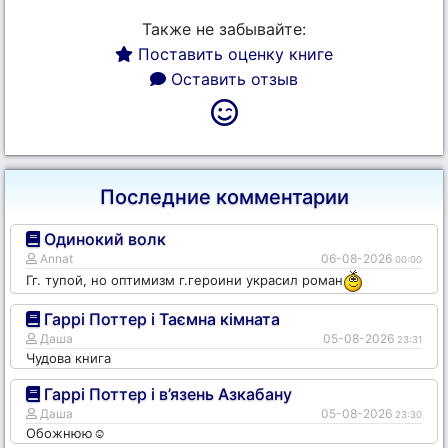
Также не забывайте:
Поставить оценку книге
Оставить отзыв
Последние комментарии
Одинокий волк
Annat
06-08-2026
00:00
Гг. тупой, но оптимизм г.героини украсил роман
Гаррі Поттер і Таємна кімната
Даша
05-08-2026
23:31
Чудова книга
Гаррі Поттер і в’язень Азкабану
Даша
05-08-2026
23:30
Обожнюю☺️