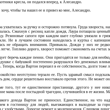
отники кресла, он подался вперед, к Алесандро.
хочу, чтобы ты нашел ее и привез ко мне, Алесандро.
а ухватилась за ручку и осторожно потянула. Груда хвороста, на
палась. Смахнув с ресниц капли дождя, Лаура потащила ценный 
цу. Резиновые сапоги при каждом шаге глубоко увязали в гря
кли. Не в лучшем состоянии находилась и куртка с капюшон
лась не обращать внимания. Привыкла. Дожди у них не редкос
легче. Топливо дорого, хворост поможет сэкономить на счетах за
дует беречь каждое пенни. Они пригодятся не только для необх
едушке с бабушкой постепенно разрушался без денежных влива
. Теперь, когда Вартон перешел в ее собственность, долги тоже л
покойство неотступно терзало ее. Пусть здравый смысл подска
ь дом, сердце решительно восставало против этого. Не может она
ме того, тут ее единственное пристанище, другого у нее ник
ие мама после постыдной трагедии, случившейся в ее жизни. Мам
акого дохода Вартон не приносил. Единственное, на что над
нем в гостиницу для людей, выезжающих в выходные за город
а с удобствами. Дорогие ремонт и модернизация. Слишком дорог