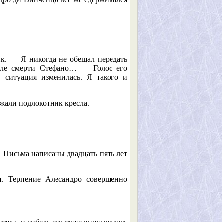
ик. — Я никогда не обещал передать
осле смерти Стефано… — Голос его
, ситуация изменилась. Я такого и
жали подлокотник кресла.
. Письма написаны двадцать пять лет
и. Терпение Алесандро совершенно
стяка, и гибель его тоже вписывалась