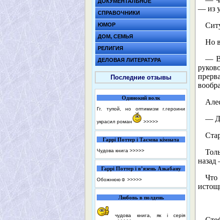
ДОКУМЕНТАЛЬНОЕ
— из у
СПРАВОЧНИКИ
Ситу
ЮМОР
ДОМ, СЕМЬЯ
Но 
РЕЛИГИЯ
— В
ДЕЛОВАЯ ЛИТЕРАТУРА
руков
прерв
Последние отзывы
вообр
Одинокий волк
Але
Гг. тупой, но оптимизм г.героини
— Да
украсил роман
>>>>>
Стар
Гаррі Поттер і Таємна кімната
Чудова книга
>>>>>
Толь
назад 
Гаррі Поттер і в’язень Азкабану
Что
Обожнюю☺️
>>>>>
истощ
Любовь в полдень
чудова книга, як і серія
Стеф