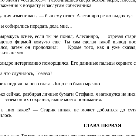
важения к возрасту и заслугам собеседника.
ация изменилась, — был ему ответ. Алесандро резко выдохнул.
вы собирались передать дела мне…
ыражусь яснее, если ты не понял, Алесандро, — отрезал стар
одство фирмой кому-то еще. Ты сам сделал такой вывод п
ался, затем он продолжил: — Кроме того, как я уже сказал
азить не мог…
сандро нетерпеливо поморщился. Его длинные пальцы сердито с
 что случилось, Томазо?
ик поднял на него глаза. Лицо его было мрачно.
ко сейчас, разбирая личные бумаги Стефано, я наткнулся на них
— зачем он их сохранял, выше моего понимания.
 в них такое? — Старик никак не может добраться до сут
илось.
ГЛАВА ПЕРВАЯ
ано, сын Томазо, до сорока пяти лет вел разгульную жизнь холо