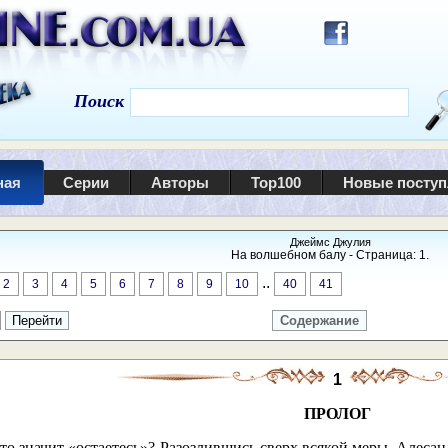
Поиск
ная
Серии
Авторы
Top100
Новые посту
Джеймс Джулия
На волшебном балу - Страница: 1.
..
2
3
4
5
6
7
8
9
10
40
41
Содержание
1
ПРОЛОГ
то значит «остаетесь»? Разозлившись сверх всякой меры, Алеса