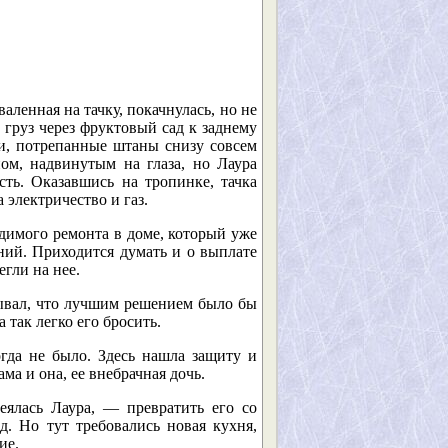
валенная на тачку, покачнулась, но не
груз через фруктовый сад к заднему
зи, потрепанные штаны снизу совсем
ом, надвинутым на глаза, но Лаура
ть. Оказавшись на тропинке, тачка
 электричество и газ.
одимого ремонта в доме, который уже
ний. Приходится думать и о выплате
егли на нее.
зывал, что лучшим решением было бы
 так легко его бросить.
огда не было. Здесь нашла защиту и
а и она, ее внебрачная дочь.
еялась Лаура, — превратить его со
. Но тут требовались новая кухня,
ие.