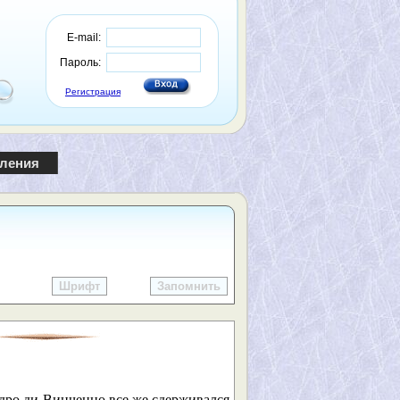
E-mail:
Пароль:
Регистрация
пления
Шрифт
Запомнить
ндро ди Винченцо все же сдерживался