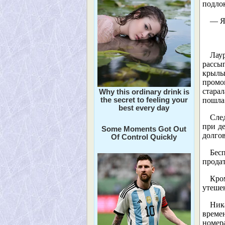
подлок
— Я 
Лаур
рассы
крыль
промо
стара
Why this ordinary drink is
the secret to feeling your
пошла 
best every day
Сле
при д
Some Moments Got Out
долгов
Of Control Quickly
Бес
продат
Кро
утешен
Ник
време
номер