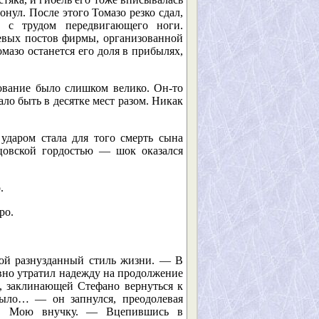
онул. После этого Томазо резко сдал,
, с трудом передвигающего ноги.
евых постов фирмы, организованной
мазо останется его доля в прибылях,
ование было слишком велико. Он-то
ало быть в десятке мест разом. Никак
 ударом стала для того смерть сына
тцовской гордостью — шок оказался
.
ро.
вой разнузданный стиль жизни. — В
вно утратил надежду на продолжение
, заклинающей Стефано вернуться к
было… — он запнулся, преодолевая
ь. Мою внучку. — Вцепившись в