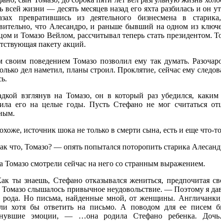
ь всей жизни — десять месяцев назад его яхта разбилась и он ут
азах превратившись из деятельного бизнесмена в старика
вительно, что Алесандро, и раньше бывший на одном из ключ
цом и Томазо Вейлом, рассчитывал теперь стать президентом. То
етствующая пакету акций.
м своим поведением Томазо позволил ему так думать. Разочар
олько дел наметил, планы строил. Проклятие, сейчас ему следов
сь.
адкой взглянув на Томазо, он в который раз убедился, каким
рила его на целые годы. Пусть Стефано не мог считаться о
ным.
охоже, источник шока не только в смерти сына, есть и еще что-то
ак что, Томазо? — опять попытался поторопить старика Алесанд
а Томазо смотрели сейчас на него со странным выражением.
ак ты знаешь, Стефано отказывался жениться, предпочитая с
е Томазо слышалось привычное неудовольствие. — Поэтому я да
о рода. Но письма, найденные мной, от женщины. Англичанки
ли хотя бы ответить на письмо. А поводом для ее писем 
ынувшие эмоции, — …она родила Стефано ребенка. Доч