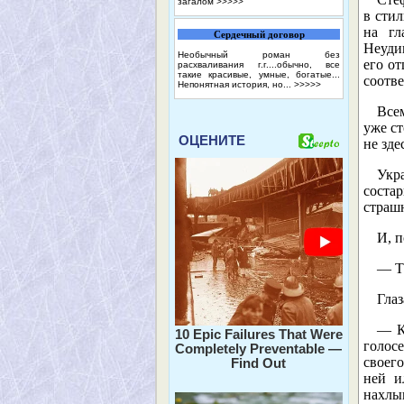
загалом
>>>>>
в стил
на гл
Сердечный договор
Неуди
Необычный роман без
его от
расхваливания г.г....обычно, все
такие красивые, умные, богатые...
соотв
Непонятная история, но...
>>>>>
Все
уже ст
ОЦЕНИТЕ
не зде
Укр
соста
страш
И, п
— Т
Глаз
— К
10 Epic Failures That Were
голос
Completely Preventable —
своег
Find Out
ней и
нахл