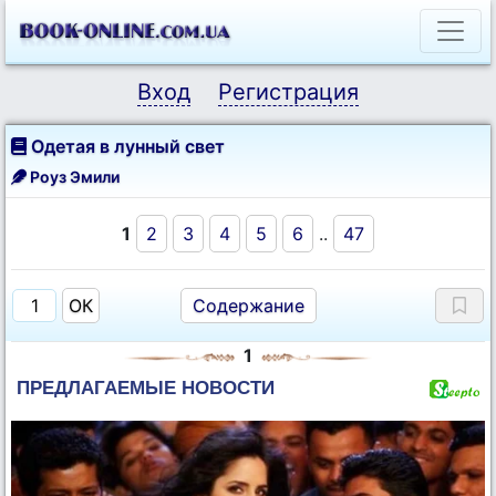
Вход
Регистрация
Одетая в лунный свет
Роуз Эмили
1
2
3
4
5
6
..
47
Содержание
1