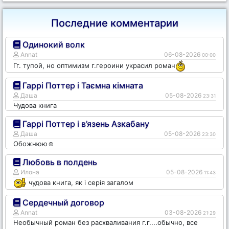
Последние комментарии
Одинокий волк
Annat
06-08-2026
00:00
Гг. тупой, но оптимизм г.героини украсил роман
Гаррі Поттер і Таємна кімната
Даша
05-08-2026
23:31
Чудова книга
Гаррі Поттер і в’язень Азкабану
Даша
05-08-2026
23:30
Обожнюю☺️
Любовь в полдень
Илона
05-08-2026
11:43
чудова книга, як і серія загалом
Сердечный договор
Annat
03-08-2026
21:29
Необычный роман без расхваливания г.г....обычно, все