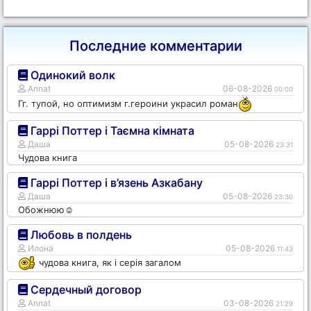
Последние комментарии
Одинокий волк
Annat
06-08-2026
00:00
Гг. тупой, но оптимизм г.героини украсил роман
Гаррі Поттер і Таємна кімната
Даша
05-08-2026
23:31
Чудова книга
Гаррі Поттер і в’язень Азкабану
Даша
05-08-2026
23:30
Обожнюю☺️
Любовь в полдень
Илона
05-08-2026
11:43
чудова книга, як і серія загалом
Сердечный договор
Annat
03-08-2026
21:29