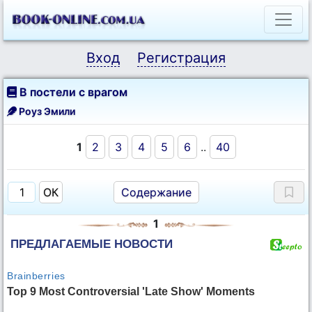
Вход
Регистрация
В постели с врагом
Роуз Эмили
1
2
3
4
5
6
..
40
Содержание
1