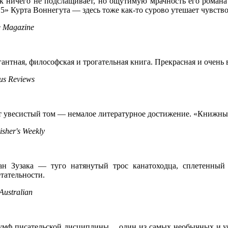
ак ничего не подслащивает, но ощутимую мрачность его роман
5» Курта Воннегута — здесь тоже как-то сурово утешает чувств
 Magazine
антная, философская и трогательная книга. Прекрасная и очень 
us Reviews
т увесистый том — немалое литературное достижение. «Книжный
isher's Weekly
ан Зузака — туго натянутый трос канатоходца, сплетенный
тательности.
Australian
умф писательской дисциплины… один из самых необычных и у