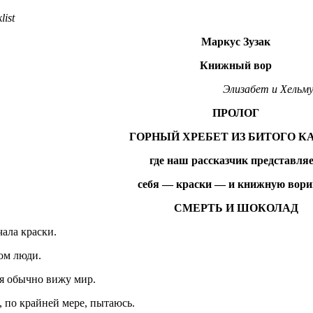
list
Маркус Зузак
Книжный вор
Элизабет и Хельму
ПРОЛОГ
ГОРНЫЙ ХРЕБЕТ ИЗ БИТОГО К
где наш рассказчик представляе
себя — краски — и книжную вор
СМЕРТЬ И ШОКОЛАД
ала краски.
ом люди.
 я обычно вижу мир.
 по крайней мере, пытаюсь.