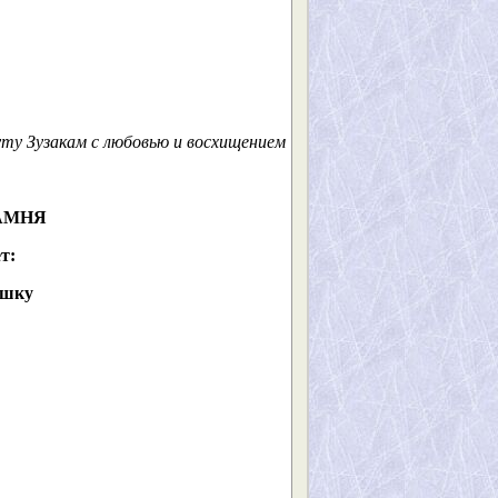
ту Зузакам с любовью и восхищением
АМНЯ
т:
ишку