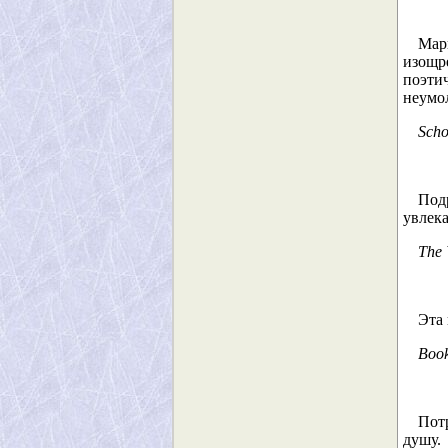
Мар
изощр
поэти
неумо
Scho
Под
увлек
The 
Эта 
Boo
Пот
душу.