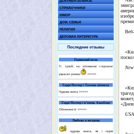
ДОКУМЕНТАЛЬНОЕ
эмигр
СПРАВОЧНИКИ
амери
ЮМОР
изобр
премий
ДОМ, СЕМЬЯ
РЕЛИГИЯ
Веб-
ДЕЛОВАЯ ЛИТЕРАТУРА
Последние отзывы
«Кн
поскол
Одинокий волк
Гг. тупой, но оптимизм г.героини
New 
украсил роман
>>>>>
Гаррі Поттер і Таємна кімната
«Кн
Чудова книга
>>>>>
трагед
может
Гаррі Поттер і в’язень Азкабану
«Днев
Обожнюю☺️
>>>>>
USA
Любовь в полдень
чудова книга, як і серія