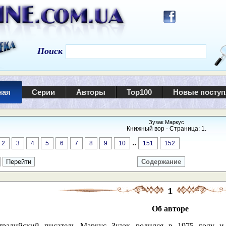
Поиск
ная
Серии
Авторы
Top100
Новые посту
Зузак Маркус
Книжный вор - Страница: 1.
..
2
3
4
5
6
7
8
9
10
151
152
Содержание
1
Об авторе
тралийский писатель Маркус Зузак родился в 1975 году и