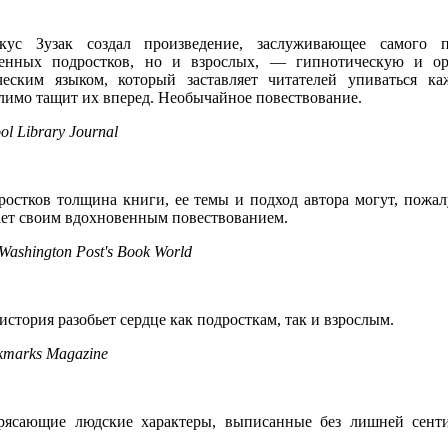
кус Зузак создал произведение, заслуживающее самого 
енных подростков, но и взрослых, — гипнотическую и о
ческим языком, который заставляет читателей упиваться ка
лимо тащит их вперед. Необычайное повествование.
ol Library Journal
ростков толщина книги, ее темы и подход автора могут, пожал
ает своим вдохновенным повествованием.
Washington Post's Book World
история разобьет сердце как подросткам, так и взрослым.
kmarks Magazine
рясающие людские характеры, выписанные без лишней сентим