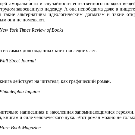
щей аморальности и случайности естественного порядка веще
 трудом завоеванную надежду. А она непобедима даже в нищет
 такие альтернативы идеологическим догматам и такие отк
лым они не помешают.
New York Times Review of Books
а из самых долгожданных книг последних лет.
Wall Street Journal
книга действует на читателя, как графический роман.
Philadelphia Inquirer
мительно написанная и населенная запоминающимися героями, 
, книгам и силе человеческого духа. Этот роман можно не тольк
Horn Book Magazine