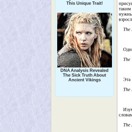
This Unique Trait!
прису
таким
нужны
взрос
The 
Одн
The 
DNA Analysis Revealed
The Sick Truth About
Эта 
Ancient Vikings
The 
Изу
словам
The 