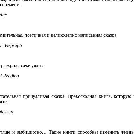
о времени.
 Age
мительная, поэтичная и великолепно написанная сказка.
y Telegraph
ературная жемчужина.
d Reading
стательная причудливая сказка. Превосходная книга, которую 
ите.
ld-Sun
стяще и амбициозно… Такие книги способны изменить жизнь,