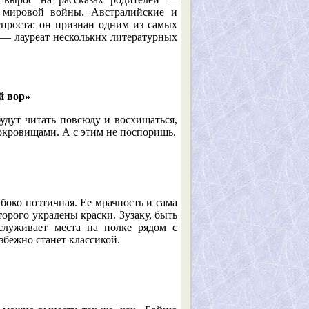
 мировой войны. Австралийские и
проста: он признан одним из самых
 — лауреат нескольких литературных
й вор»
удут читать повсюду и восхищаться,
сокровищами. А с этим не поспоришь.
боко поэтичная. Ее мрачность и сама
торого украдены краски. Зузаку, быть
служивает места на полке рядом с
бежно станет классикой.