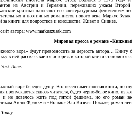
антов из Австрии и Германии, переживших ужасы Второй
канские критики называют его «литературным феноменом» нес
етательных и поэтичных романистов нового века. Маркус Зузак
 за книги для подростков и юношества. Живет в Сиднее.
сайт автора: www.markuszusak.com
Мировая пресса о романе «Книжны
ижного вора» будут превозносить за дерзость автора… Книгу б
ьку в ней рассказывается история, в которой книги становятся 
York Times
ижный вор» бередит душу. Это несентиментальная книга, но глу
ия пропускаются сквозь читателя, будто черно-белое кино, из ко
, и не довелось жить под пятой фашизма, но его роман за
ником Анны Франк» и «Ночью» Эли Визеля. Похоже, роман неиз
 Today