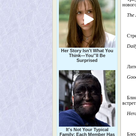
новог
The
Стре
Dail
Her Story Isn't What You
Think—You''ll Be
Surprised
Лит
Goo
Бли
встрет
Hera
It's Not Your Typical
Бле
Family: Each Member Has