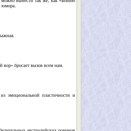
а можно вынести так же, как «Бойню
о юмора.
важная.
 вор» бросает вызов всем нам.
 из эмоциональной пластичности и
бедительных австралийских романов