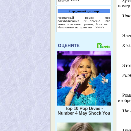
Зуз
загалом
>>>>>
номер 
Сердечный договор
Time
Необычный роман без
расхваливания г.г....обычно, все
такие красивые, умные, богатые...
Непонятная история, но...
>>>>>
Элег
ОЦЕНИТЕ
Kirk
Это
Publ
Ром
изобре
Top 10 Pop Divas -
The 
Number 4 May Shock You
Три