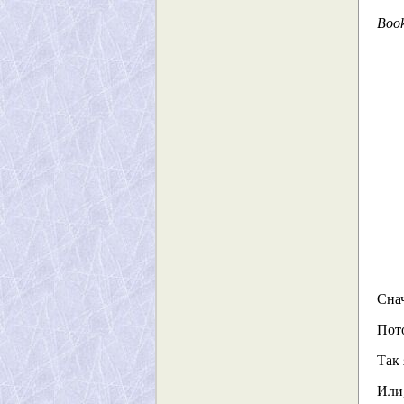
Book
Снач
Пот
Так
Или,