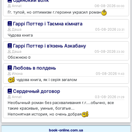
Одинокий волк
Annat
06-08-2026
00:00
Гг. тупой, но оптимизм г.героини украсил роман
Гаррі Поттер і Таємна кімната
Даша
05-08-2026
23:31
Чудова книга
Гаррі Поттер і в’язень Азкабану
Даша
05-08-2026
23:30
Обожнюю☺️
Любовь в полдень
Илона
05-08-2026
11:43
чудова книга, як і серія загалом
Сердечный договор
Annat
03-08-2026
21:29
Необычный роман без расхваливания г.г....обычно, все
такие красивые, умные, богатые...
Непонятная история, но очень добрая
book-online.com.ua